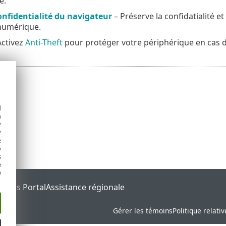
é.
onfidentialité du navigateur
– Préserve la confidatialité et 
numérique.
Activez
Anti-Theft
pour protéger votre périphérique en cas d
d
h
y
y
e
o
s
e
e
tatus Portal
Assistance régionale
Gérer les témoins
Politique relati