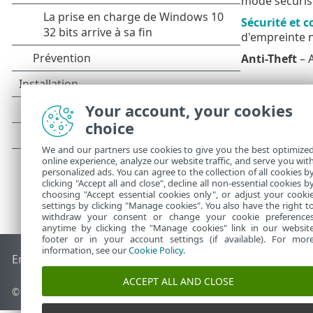
mode sécuris
Sécurité et c
d'empreinte 
Anti-Theft
– 
Your account, your cookies
choice
We and our partners use cookies to give you the best optimize
online experience, analyze our website traffic, and serve you wit
personalized ads. You can agree to the collection of all cookies b
clicking "Accept all and close", decline all non-essential cookies b
choosing "Accept essential cookies only", or adjust your cooki
settings by clicking "Manage cookies". You also have the right t
withdraw your consent or change your cookie preference
anytime by clicking the "Manage cookies" link in our websit
footer or in your account settings (if available). For mor
information, see our
Cookie Policy
.
End of Life
Base de connaissances ESET
Forum ESET
ESET S
ACCEPT ALL AND CLOSE
© 1992 - 2026 ESET, spol. s r.o. - Tous droits réservés.