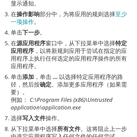
显示通知。
3.
在
操作影响
部分中，为将应用的规则选择
至少
一项操作
。
4.
单击
下一步
。
5.
在
源应用程序
窗口中，从下拉菜单中选择
特定
应用程序
，以将新规则应用于尝试在指定的应
用程序上执行任何选定的应用程序操作的所有
应用程序。
6.
单击
添加
，单击
...
以选择特定应用程序的路
径，然后按
确定
。添加更多应用程序（如果需
要）。
例如：
C:\Program Files (x86)\Untrusted
application\application.exe
7.
选择
写入文件
操作。
8.
从下拉菜单中选择
所有文件
。这将阻止上一步
中选定应用程序写入任何文件的任何尝试。