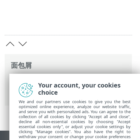
面包屑
ESET 联机帮助
>
ESET Internet Security
>
Your account, your cookies
高级设置
>
扫描
>
HIPS – 主机入侵防御系
choice
统
>
HIPS 规则管理
> HIPS 规则设置
We and our partners use cookies to give you the best
optimized online experience, analyze our website traffic,
and serve you with personalized ads. You can agree to the
collection of all cookies by clicking "Accept all and close",
decline all non-essential cookies by choosing "Accept
essential cookies only", or adjust your cookie settings by
clicking "Manage cookies". You also have the right to
withdraw your consent or change your cookie preferences