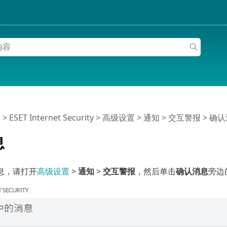
助
>
ESET Internet Security
>
高级设置
>
通知
>
交互警报
> 确
息
息，请打开
高级设置
>
通知
>
交互警报
，然后单击
确认消息
旁边