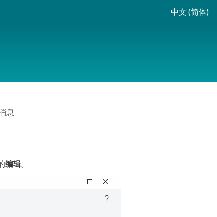
中文 (简体)
认消息
的
编辑
。