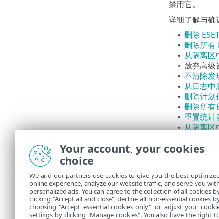
禁用它。
详细了解与确
删除 ESET
•
删除所有 E
•
从隔离区
•
放弃高级
•
不清除发
•
从日志中
•
删除计划
•
删除所有
•
重置统计
•
从隔离区
•
从隔离区
•
Your account, your cookies
执行计划
•
显示反垃
choice
•
显示电子
•
We and our partners use cookies to give you the best optimize
显示 Out
•
online experience, analyze our website traffic, and serve you wit
显示 Win
•
personalized ads. You can agree to the collection of all cookies b
显示 Ou
clicking "Accept all and close", decline all non-essential cookies b
•
choosing "Accept essential cookies only", or adjust your cooki
settings by clicking "Manage cookies". You also have the right t