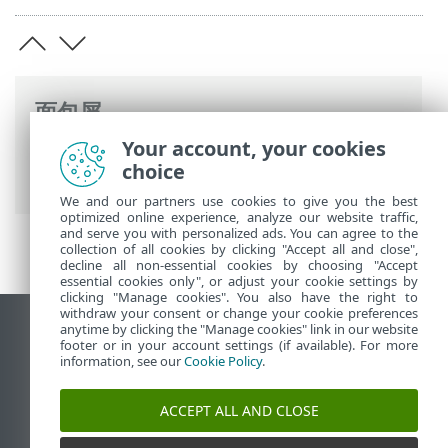
面包屑
Your account, your cookies
ESET 联机帮助
>
ESET Internet Security
>
choice
高级设置
>
通知
> 交互警报
We and our partners use cookies to give you the best
optimized online experience, analyze our website traffic,
and serve you with personalized ads. You can agree to the
collection of all cookies by clicking "Accept all and close",
decline all non-essential cookies by choosing "Accept
essential cookies only", or adjust your cookie settings by
clicking "Manage cookies". You also have the right to
withdraw your consent or change your cookie preferences
anytime by clicking the "Manage cookies" link in our website
查看桌面站点
footer or in your account settings (if available). For more
End of Life
information, see our
Cookie Policy
.
ESET 知识库
ACCEPT ALL AND CLOSE
ESET 论坛
ESET Status Portal