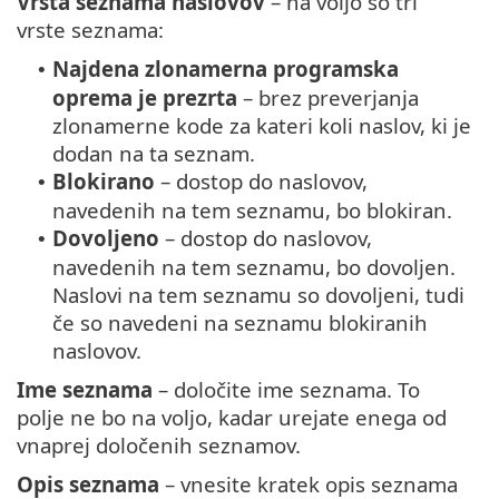
Vrsta seznama naslovov
– na voljo so tri
vrste seznama:
Najdena zlonamerna programska
•
oprema je prezrta
– brez preverjanja
zlonamerne kode za kateri koli naslov, ki je
dodan na ta seznam.
Blokirano
– dostop do naslovov,
•
navedenih na tem seznamu, bo blokiran.
Dovoljeno
– dostop do naslovov,
•
navedenih na tem seznamu, bo dovoljen.
Naslovi na tem seznamu so dovoljeni, tudi
če so navedeni na seznamu blokiranih
naslovov.
Ime seznama
– določite ime seznama. To
polje ne bo na voljo, kadar urejate enega od
vnaprej določenih seznamov.
Opis seznama
– vnesite kratek opis seznama