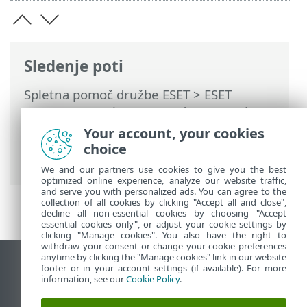
Sledenje poti
Spletna pomoč družbe ESET
>
ESET
Internet Security
>
Napredne nastavitve
>
Zaščite
>
Zaščita spletnega dostopa
>
Your account, your cookies
Upravljanje seznama naslovov URL
>
choice
Ustvarjanje novega seznama naslovov
We and our partners use cookies to give you the best
optimized online experience, analyze our website traffic,
and serve you with personalized ads. You can agree to the
collection of all cookies by clicking "Accept all and close",
decline all non-essential cookies by choosing "Accept
essential cookies only", or adjust your cookie settings by
clicking "Manage cookies". You also have the right to
withdraw your consent or change your cookie preferences
anytime by clicking the "Manage cookies" link in our website
Prikaz mesta na namizju
footer or in your account settings (if available). For more
information, see our
Cookie Policy
.
End of Life
Zbirka znanja družbe ESET