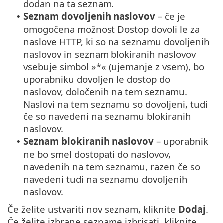
dodan na ta seznam.
Seznam dovoljenih naslovov
– če je
•
omogočena možnost Dostop dovoli le za
naslove HTTP, ki so na seznamu dovoljenih
naslovov in seznam blokiranih naslovov
vsebuje simbol »*« (ujemanje z vsem), bo
uporabniku dovoljen le dostop do
naslovov, določenih na tem seznamu.
Naslovi na tem seznamu so dovoljeni, tudi
če so navedeni na seznamu blokiranih
naslovov.
Seznam blokiranih naslovov
– uporabnik
•
ne bo smel dostopati do naslovov,
navedenih na tem seznamu, razen če so
navedeni tudi na seznamu dovoljenih
naslovov.
Če želite ustvariti nov seznam, kliknite
Dodaj
.
Če želite izbrane sezname izbrisati, kliknite