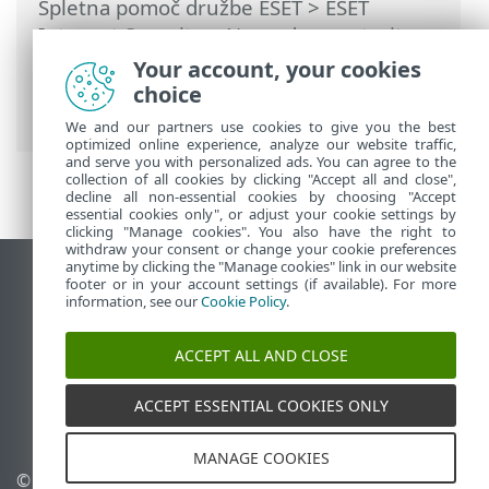
Spletna pomoč družbe ESET
>
ESET
Internet Security
>
Napredne nastavitve
>
Zaščite
>
Zaščita spletnega dostopa
>
Your account, your cookies
Upravljanje seznama naslovov URL
>
choice
Seznam naslovov
We and our partners use cookies to give you the best
optimized online experience, analyze our website traffic,
and serve you with personalized ads. You can agree to the
collection of all cookies by clicking "Accept all and close",
decline all non-essential cookies by choosing "Accept
essential cookies only", or adjust your cookie settings by
clicking "Manage cookies". You also have the right to
withdraw your consent or change your cookie preferences
anytime by clicking the "Manage cookies" link in our website
Prikaz mesta na namizju
footer or in your account settings (if available). For more
information, see our
Cookie Policy
.
End of Life
Zbirka znanja družbe ESET
ACCEPT ALL AND CLOSE
Forum družbe ESET
ESET Status Portal
ACCEPT ESSENTIAL COOKIES ONLY
Podpora v regiji
MANAGE COOKIES
© 1992 - 2025 ESET, spol. s r.
Upravljanje piškotkov