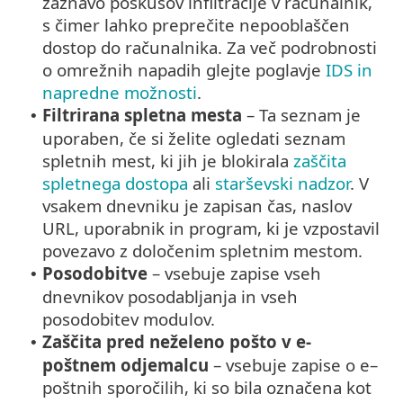
zaznavo poskusov infiltracije v računalnik,
s čimer lahko preprečite nepooblaščen
dostop do računalnika. Za več podrobnosti
o omrežnih napadih glejte poglavje
IDS in
napredne možnosti
.
Filtrirana spletna mesta
– Ta seznam je
•
uporaben, če si želite ogledati seznam
spletnih mest, ki jih je blokirala
zaščita
spletnega dostopa
ali
starševski nadzor
. V
vsakem dnevniku je zapisan čas, naslov
URL, uporabnik in program, ki je vzpostavil
povezavo z določenim spletnim mestom.
Posodobitve
– vsebuje zapise vseh
•
dnevnikov posodabljanja in vseh
posodobitev modulov.
Zaščita pred neželeno pošto v e-
•
poštnem odjemalcu
– vsebuje zapise o e–
poštnih sporočilih, ki so bila označena kot