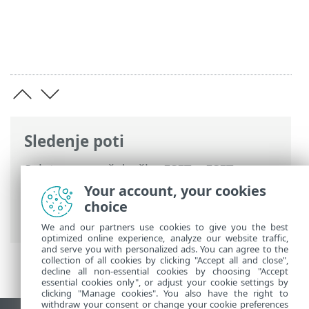
Sledenje poti
Spletna pomoč družbe ESET
>
ESET
Internet Security
>
Delo s programom
Your account, your cookies
ESET Internet Security
>
Orodja
>
choice
Dnevniške datoteke
We and our partners use cookies to give you the best
optimized online experience, analyze our website traffic,
and serve you with personalized ads. You can agree to the
collection of all cookies by clicking "Accept all and close",
decline all non-essential cookies by choosing "Accept
essential cookies only", or adjust your cookie settings by
clicking "Manage cookies". You also have the right to
withdraw your consent or change your cookie preferences