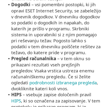
Dogodki
– vsi pomembni postopki, ki jih
•
opravi ESET Internet Security, se zabeležijo
v dnevnik dogodkov. V dnevniku dogodkov
so podatki o dogodkih in napakah, do
katerih je prišlo v programu. Skrbniki
sistema in uporabniki si z njim pomagajo
pri reševanju težav. Pogosto lahko s
podatki v tem dnevniku poiščete rešitev za
težavo, do katere pride v programu.
Pregled računalnika
– v tem oknu so
•
prikazani rezultati vseh prejšnjih
pregledov. Vsaka vrstica ustreza enemu
računalniškemu pregledu. Če si želite
ogledati
podrobnosti izbranega pregleda
,
dvokliknite kateri koli vnos.
HIPS
– vsebuje zapise določenih pravil
•
HIPS
, ki so označena za zapisovanje. V tem
protokolu je prikazan program, ki je