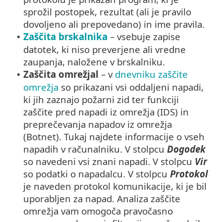
sprožil postopek, rezultat (ali je pravilo
dovoljeno ali prepovedano) in ime pravila.
Zaščita brskalnika
– vsebuje zapise
•
datotek, ki niso preverjene ali vredne
zaupanja, naložene v brskalniku.
Zaščita omrežjal
– v
dnevniku zaščite
•
omrežja
so prikazani vsi oddaljeni napadi,
ki jih zaznajo požarni zid ter funkciji
zaščite pred napadi iz omrežja (IDS) in
preprečevanja napadov iz omrežja
(Botnet). Tukaj najdete informacije o vseh
napadih v računalniku. V stolpcu
Dogodek
so navedeni vsi znani napadi. V stolpcu
Vir
so podatki o napadalcu. V stolpcu
Protokol
je naveden protokol komunikacije, ki je bil
uporabljen za napad. Analiza zaščite
omrežja vam omogoča pravočasno