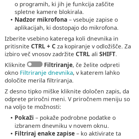
o programih, ki jih je funkcija zaščite
spletne kamere blokirala.
Nadzor mikrofona
– vsebuje zapise o
•
aplikacijah, ki dostopajo do mikrofona.
Izberite vsebino katerega koli dnevnika in
pritisnite
CTRL + C
za kopiranje v odložišče. Za
izbiro več vnosov zadržite
CTRL
ali
SHIFT
.
Kliknite
Filtriranje
, če želite odpreti
okno
Filtriranje dnevnika
, v katerem lahko
določite merila filtriranja.
Z desno tipko miške kliknite določen zapis, da
odprete priročni meni. V priročnem meniju so
na voljo te možnosti:
Pokaži
– pokaže podrobne podatke o
•
izbranem dnevniku v novem oknu.
Filtriraj enake zapise
– ko aktivirate ta
•