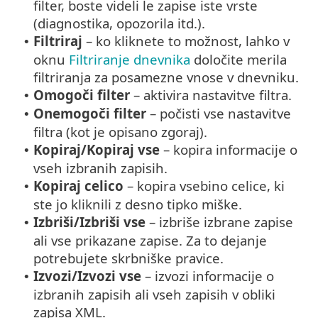
filter, boste videli le zapise iste vrste
(diagnostika, opozorila itd.).
Filtriraj
– ko kliknete to možnost, lahko v
•
oknu
Filtriranje dnevnika
določite merila
filtriranja za posamezne vnose v dnevniku.
Omogoči filter
– aktivira nastavitve filtra.
•
Onemogoči filter
– počisti vse nastavitve
•
filtra (kot je opisano zgoraj).
Kopiraj/Kopiraj vse
– kopira informacije o
•
vseh izbranih zapisih.
Kopiraj celico
– kopira vsebino celice, ki
•
ste jo kliknili z desno tipko miške.
Izbriši/Izbriši vse
– izbriše izbrane zapise
•
ali vse prikazane zapise. Za to dejanje
potrebujete skrbniške pravice.
Izvozi/Izvozi vse
– izvozi informacije o
•
izbranih zapisih ali vseh zapisih v obliki
zapisa XML.