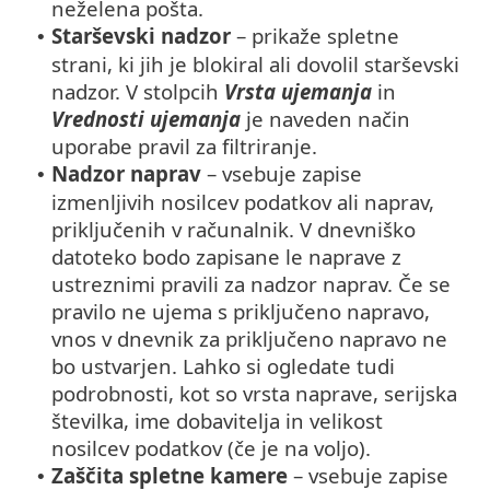
neželena pošta.
Starševski nadzor
– prikaže spletne
•
strani, ki jih je blokiral ali dovolil starševski
nadzor. V stolpcih
Vrsta ujemanja
in
Vrednosti ujemanja
je naveden način
uporabe pravil za filtriranje.
Nadzor naprav
– vsebuje zapise
•
izmenljivih nosilcev podatkov ali naprav,
priključenih v računalnik. V dnevniško
datoteko bodo zapisane le naprave z
ustreznimi pravili za nadzor naprav. Če se
pravilo ne ujema s priključeno napravo,
vnos v dnevnik za priključeno napravo ne
bo ustvarjen. Lahko si ogledate tudi
podrobnosti, kot so vrsta naprave, serijska
številka, ime dobavitelja in velikost
nosilcev podatkov (če je na voljo).
Zaščita spletne kamere
– vsebuje zapise
•