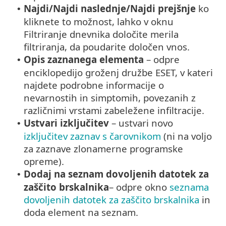
Najdi/Najdi naslednje/Najdi prejšnje
ko
•
kliknete to možnost, lahko v oknu
Filtriranje dnevnika določite merila
filtriranja, da poudarite določen vnos.
Opis zaznanega elementa
– odpre
•
enciklopedijo groženj družbe ESET, v kateri
najdete podrobne informacije o
nevarnostih in simptomih, povezanih z
različnimi vrstami zabeležene infiltracije.
Ustvari izključitev
– ustvari novo
•
izključitev zaznav s čarovnikom
(ni na voljo
za zaznave zlonamerne programske
opreme).
Dodaj na seznam dovoljenih datotek za
•
zaščito brskalnika
– odpre okno
seznama
dovoljenih datotek za zaščito brskalnika
in
doda element na seznam.