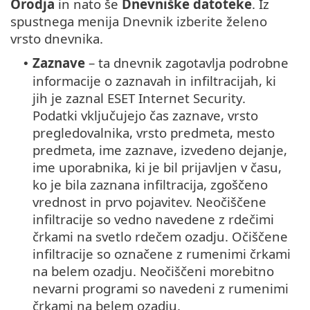
Orodja
in nato še
Dnevniške datoteke
. Iz
spustnega menija Dnevnik izberite želeno
vrsto dnevnika.
Zaznave
– ta dnevnik zagotavlja podrobne
•
informacije o zaznavah in infiltracijah, ki
jih je zaznal ESET Internet Security.
Podatki vključujejo čas zaznave, vrsto
pregledovalnika, vrsto predmeta, mesto
predmeta, ime zaznave, izvedeno dejanje,
ime uporabnika, ki je bil prijavljen v času,
ko je bila zaznana infiltracija, zgoščeno
vrednost in prvo pojavitev. Neočiščene
infiltracije so vedno navedene z rdečimi
črkami na svetlo rdečem ozadju. Očiščene
infiltracije so označene z rumenimi črkami
na belem ozadju. Neočiščeni morebitno
nevarni programi so navedeni z rumenimi
črkami na belem ozadju.