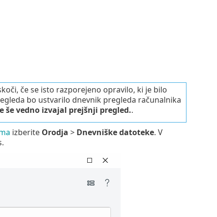
koči, če se isto razporejeno opravilo, ki je bilo
regleda bo ustvarilo dnevnik pregleda računalnika
e še vedno izvajal prejšnji pregled.
.
ama
izberite
Orodja
>
Dnevniške datoteke
. V
s.