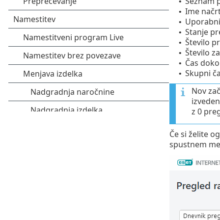
Seznam p
•
Ime načr
•
Uporabnik
•
Stanje pr
•
Število 
•
Število z
•
Čas doko
•
Skupni č
•
Nov za
izveden
z 0 pre
Če si želite o
spustnem men