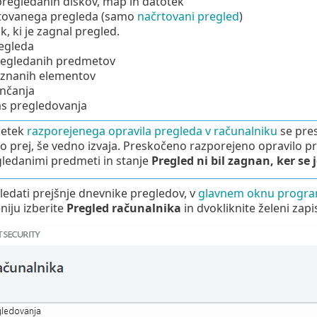
regledanih diskov, map in datotek
tovanega pregleda (samo
načrtovani pregled
)
, ki je zagnal pregled.
egleda
pregledanih predmetov
aznanih elementov
nčanja
as pregledovanja
četek
razporejenega opravila pregleda v računalniku
se pres
o prej, še vedno izvaja. Preskočeno razporejeno opravilo p
gledanimi predmeti in stanje
Pregled ni bil zagnan, ker se j
gledati prejšnje dnevnike pregledov, v
glavnem oknu progr
iju izberite
Pregled računalnika
in dvokliknite želeni zapi