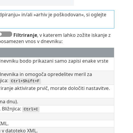
dpiranju« in/ali »arhiv je poškodovan«, si oglejte
Filtriranje
, v katerem lahko zožite iskanje z
e posamezen vnos v dnevniku:
m dnevniku bodo prikazani samo zapisi enake vrste
dnevnika in omogoča opredelitev meril za
ica:
Ctrl+Shift+F
triranje aktivirate prvič, morate določiti nastavitve.
 na dnu).
 Bližnjica:
Ctrl+C
XML.
u v datoteko XML.