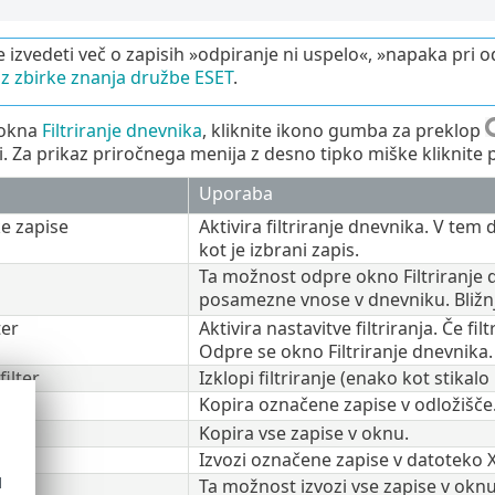
e izvedeti več o zapisih »odpiranje ni uspelo«, »napaka pri o
iz zbirke znanja družbe ESET
.
 okna
Filtriranje dnevnika
, kliknite ikono gumba za preklop
i. Za prikaz priročnega menija z desno tipko miške kliknit
Uporaba
ke zapise
Aktivira filtriranje dnevnika. V te
kot je izbrani zapis.
Ta možnost odpre okno Filtriranje 
posamezne vnose v dnevniku. Bližnj
ter
Aktivira nastavitve filtriranja. Če fil
Odpre se okno Filtriranje dnevnika.
ilter
Izklopi filtriranje (enako kot stikalo
Kopira označene zapise v odložišče.
Kopira vse zapise v oknu.
Izvozi označene zapise v datoteko 
d
Ta možnost izvozi vse zapise v okn