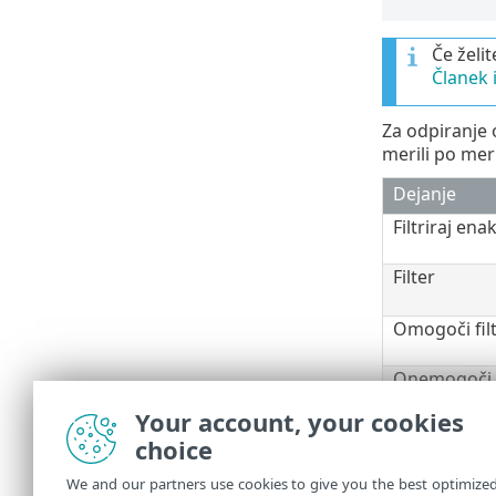
Če želit
Članek 
Za odpiranje
merili po mer
Dejanje
Filtriraj ena
Filter
Omogoči fil
Onemogoči f
Kopiraj
Your account, your cookies
Kopiraj vse
choice
Izvozi
We and our partners use cookies to give you the best optimize
Izvozi vse