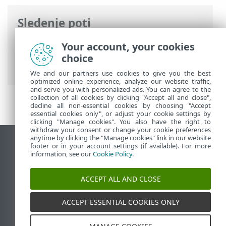
Sledenje poti
Spletna pomoč družbe ESET
>
ESET
Your account, your cookies
Internet Security
>
Napredne nastavitve
choice
> Uporabniški vmesnik
We and our partners use cookies to give you the best
optimized online experience, analyze our website traffic,
and serve you with personalized ads. You can agree to the
collection of all cookies by clicking "Accept all and close",
decline all non-essential cookies by choosing "Accept
essential cookies only", or adjust your cookie settings by
clicking "Manage cookies". You also have the right to
withdraw your consent or change your cookie preferences
anytime by clicking the "Manage cookies" link in our website
Prikaz mesta na namizju
footer or in your account settings (if available). For more
information, see our
Cookie Policy
.
End of Life
Zbirka znanja družbe ESET
ACCEPT ALL AND CLOSE
Forum družbe ESET
ESET Status Portal
ACCEPT ESSENTIAL COOKIES ONLY
Podpora v regiji