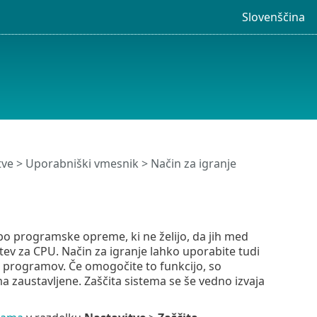
Slovenščina
tve
>
Uporabniški vmesnik
> Način za igranje
bo programske opreme, ki ne želijo, da jih med
itev za CPU. Način za igranje lahko uporabite tudi
h programov. Če omogočite to funkcijo, so
 zaustavljene. Zaščita sistema se še vedno izvaja