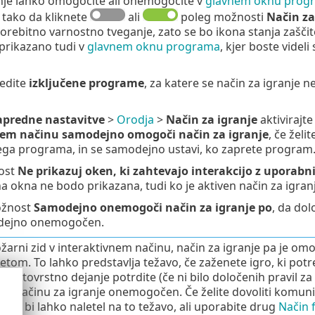
nje lahko omogočite ali onemogočite v
glavnem oknu prog
, tako da kliknete
ali
poleg možnosti
Način za
orebitno varnostno tveganje, zato se bo ikona stanja zaščit
prikazano tudi v
glavnem oknu programa
, kjer boste videli
redite
izključene programe
, za katere se način za igranje n
predne nastavitve
>
Orodja
>
Način za igranje
aktivirajt
kem načinu samodejno omogoči način za igranje
, če žel
ega programa, in se samodejno ustavi, ko zaprete program
ost
Ne prikazuj oken, ki zahtevajo interakcijo z uporabn
na okna ne bodo prikazana, tudi ko je aktiven način za igranj
ožnost
Samodejno onemogoči način za igranje po
, da do
odejno onemogočen.
ožarni zid v interaktivnem načinu, način za igranje pa je 
netom. To lahko predstavlja težavo, če zaženete igro, ki potr
, da tovrstno dejanje potrdite (če ni bilo določenih pravil za
 v načinu za igranje onemogočen. Če želite dovoliti komunik
, ki bi lahko naletel na to težavo, ali uporabite drug
Način f