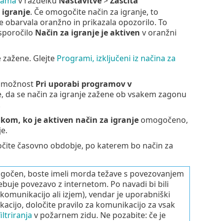
rama
v razdelku
Nastavitve
>
Zaščita
 igranje
. Če omogočite način za igranje, to
e obarvala oranžno in prikazala opozorilo. To
 sporočilo
Način za igranje je aktiven
v oranžni
e zažene. Glejte
Programi, izključeni iz načina za
e možnost
Pri uporabi programov v
ite, da se način za igranje zažene ob vsakem zagonu
.
ikom, ko je aktiven način za igranje
omogočeno,
e.
ločite časovno obdobje, po katerem bo način za
omogočen, boste imeli morda težave s povezovanjem
ebuje povezavo z internetom. Po navadi bi bili
 komunikacijo ali izjem), vendar je uporabniški
acijo, določite pravilo za komunikacijo za vsak
iltriranja
v požarnem zidu. Ne pozabite: če je