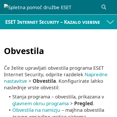
ESET Internet Security – Kazalo vsebine
Obvestila
Če želite upravljati obvestila programa ESET
Internet Security, odprite razdelek
Napredne
nastavitve
>
Obvestila
. Konfigurirate lahko
naslednje vrste obvestil:
Stanja programa – obvestila, prikazana v
•
glavnem oknu programa
>
Pregled
.
Obvestila na namizju
– majhna obvestila
•
zraven opravilne vrstice sistema.