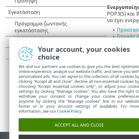
Ενεργοποίησ
POP3(S) και 
να έχει ενερ
Προστασί
•
Γονικός 
•
Απόρρητο
•
Your account, your cookies
Ασφαλείς
•
choice
SSL/TLS
•
Προστασί
•
We and our partners use cookies to give you the best optimize
Προστασί
•
online experience, analyze our website traffic, and serve you wit
personalized ads. You can agree to the collection of all cookies b
clicking "Accept all and close", decline all non-essential cookies b
choosing "Accept essential cookies only", or adjust your cooki
settings by clicking "Manage cookies". You also have the right t
withdraw your consent or change your cookie preference
anytime by clicking the "Manage cookies" link in our websit
footer or in your account settings (if available). For mor
information, see our
Cookie Policy
.
ACCEPT ALL AND CLOSE