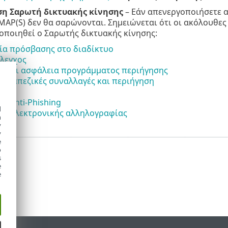
η Σαρωτή δικτυακής κίνησης
– Εάν απενεργοποιήσετε α
IMAP(S) δεν θα σαρώνονται. Σημειώνεται ότι οι ακόλουθες 
γοποιηθεί ο Σαρωτής δικτυακής κίνησης:
α πρόσβασης στο διαδίκτυο
έλεγχος
 και ασφάλεια προγράμματος περιήγησης
 τραπεζικές συναλλαγές και περιήγηση
α Anti-Phishing
d
α ηλεκτρονικής αλληλογραφίας
h
y
y
e
o
s
e
e