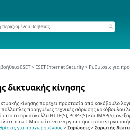
 βοήθεια ESET
>
ESET Internet Security
>
Ρυθμίσεις για πρ
ς δικτυακής κίνησης
ικτυακής κίνησης παρέχει προστασία από κακόβουλο λογ
 πολλαπλές προηγμένες τεχνικές σάρωσης κακόβουλου λο
ματα τα πρωτόκολλα HTTP(S), POP3(S) και IMAP(S), ανεξ
λάτη email. Μπορείτε να ενεργοποιήσετε/απενεργοποιήσ
θμίσεις για προχωρημένους
>
Σαρώσεις
>
Σαρωτής δικτυ