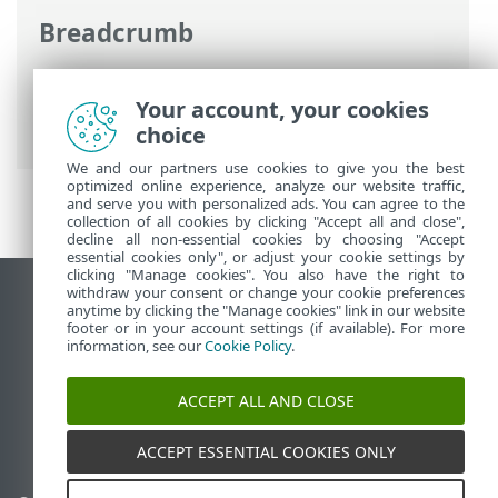
Breadcrumb
Ηλεκτρονική βοήθεια ESET
>
ESET
Internet Security
>
Ρυθμίσεις για
Your account, your cookies
προχωρημένους
> Συνδεσιμότητα
choice
We and our partners use cookies to give you the best
optimized online experience, analyze our website traffic,
and serve you with personalized ads. You can agree to the
collection of all cookies by clicking "Accept all and close",
decline all non-essential cookies by choosing "Accept
essential cookies only", or adjust your cookie settings by
clicking "Manage cookies". You also have the right to
withdraw your consent or change your cookie preferences
Προβολή ιστότοπου επιφάνειας εργασίας
anytime by clicking the "Manage cookies" link in our website
footer or in your account settings (if available). For more
End of Life
information, see our
Cookie Policy
.
Γνωσιακή βάση ESET
Ομάδα συζήτησης ESET
ACCEPT ALL AND CLOSE
ESET Status Portal
Τοπική υποστήριξη
ACCEPT ESSENTIAL COOKIES ONLY