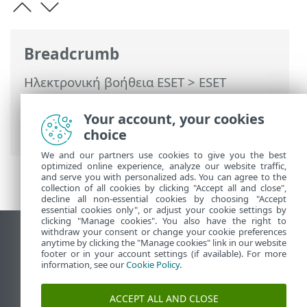
Breadcrumb
Ηλεκτρονική βοήθεια ESET
>
ESET
Internet Security
>
Ρυθμίσεις για
προχωρημένους
> Αντιμετώπιση
Your account, your cookies
προβλημάτων > Διαγνωστικοί έλεγχοι
choice
We and our partners use cookies to give you the best
optimized online experience, analyze our website traffic,
and serve you with personalized ads. You can agree to the
collection of all cookies by clicking "Accept all and close",
decline all non-essential cookies by choosing "Accept
essential cookies only", or adjust your cookie settings by
clicking "Manage cookies". You also have the right to
withdraw your consent or change your cookie preferences
Προβολή ιστότοπου επιφάνειας εργασίας
anytime by clicking the "Manage cookies" link in our website
footer or in your account settings (if available). For more
End of Life
information, see our
Cookie Policy
.
Γνωσιακή βάση ESET
Ομάδα συζήτησης ESET
ACCEPT ALL AND CLOSE