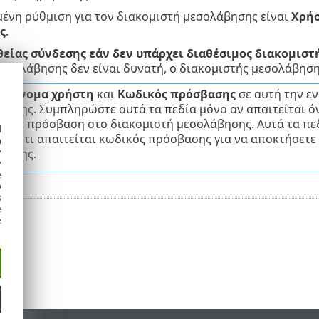
ένη ρύθμιση για τον διακομιστή μεσολάβησης είναι
Χρήσ
ς
.
είας σύνδεσης εάν δεν υπάρχει διαθέσιμος διακομισ
εσολάβησης δεν είναι δυνατή, ο διακομιστής μεσολάβησ
ία
Όνομα χρήστη
και
Κωδικός πρόσβασης
σε αυτή την εν
βησης. Συμπληρώστε αυτά τα πεδία μόνο αν απαιτείται ό
σετε πρόσβαση στο διακομιστή μεσολάβησης. Αυτά τα πε
d
ετε ότι απαιτείται κωδικός πρόσβασης για να αποκτήσετε
h
y
βησης.
y
e
o
s
e
e