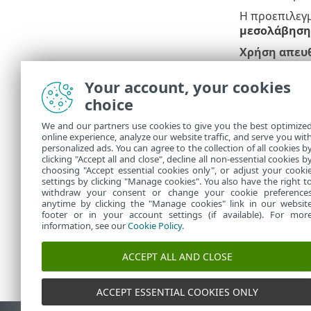
Η προεπιλεγμ
μεσολάβηση
Χρήση απευθ
διακομιστή μ
Your account, your cookies
Τα πεδ
choice
μεσολά
αποκτή
We and our partners use cookies to give you the best optimize
γνωρίζ
online experience, analyze our website traffic, and serve you wit
personalized ads. You can agree to the collection of all cookies b
μεσολά
clicking "Accept all and close", decline all non-essential cookies b
choosing "Accept essential cookies only", or adjust your cooki
settings by clicking "Manage cookies". You also have the right t
withdraw your consent or change your cookie preference
anytime by clicking the "Manage cookies" link in our websit
footer or in your account settings (if available). For mor
information, see our
Cookie Policy
.
ACCEPT ALL AND CLOSE
ACCEPT ESSENTIAL COOKIES ONLY