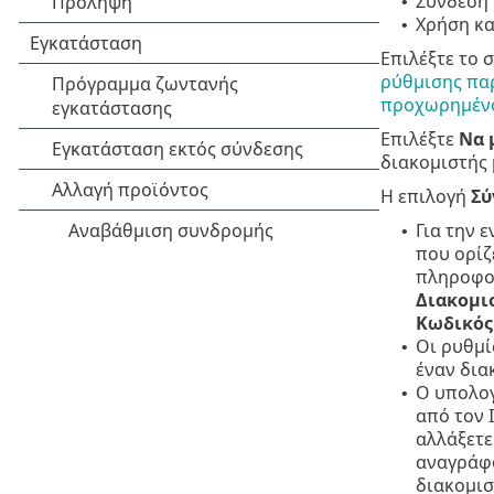
Σύνδεση
•
Χρήση κ
•
Επιλέξτε το 
ρύθμισης πα
προχωρημέν
Επιλέξτε
Να 
διακομιστής 
Η επιλογή
Σύ
Για την 
•
που ορίζ
πληροφορ
Διακομι
Κωδικός
Οι ρυθμί
•
έναν δια
Ο υπολογ
•
από τον 
αλλάξετε
αναγράφο
διακομισ