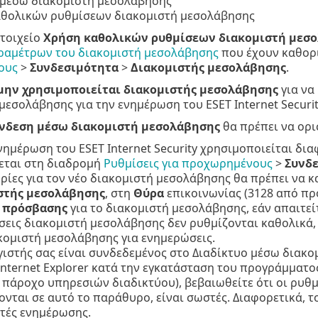
 μέσω διακομιστή μεσολάβησης
αθολικών ρυθμίσεων διακομιστή μεσολάβησης
στοιχείο
Χρήση καθολικών ρυθμίσεων διακομιστή μεσ
ραμέτρων του διακομιστή μεσολάβησης
που έχουν καθορ
ους
>
Συνδεσιμότητα
>
Διακομιστής μεσολάβησης
.
μην χρησιμοποιείται διακομιστής μεσολάβησης
για να
μεσολάβησης για την ενημέρωση του ESET Internet Securit
νδεση μέσω διακομιστή μεσολάβησης
θα πρέπει να ορισ
ενημέρωση του ESET Internet Security χρησιμοποιείται δ
εται στη διαδρομή
Ρυθμίσεις για προχωρημένους
>
Συνδ
ίες για τον νέο διακομιστή μεσολάβησης θα πρέπει να κ
στής μεσολάβησης
, στη
Θύρα
επικοινωνίας (3128 από πρ
 πρόσβασης
για το διακομιστή μεσολάβησης, εάν απαιτείτ
σεις διακομιστή μεσολάβησης δεν ρυθμίζονται καθολικά, α
κομιστή μεσολάβησης για ενημερώσεις.
ιστής σας είναι συνδεδεμένος στο Διαδίκτυο μέσω διακο
Internet Explorer κατά την εγκατάσταση του προγράμματος
 πάροχο υπηρεσιών διαδικτύου), βεβαιωθείτε ότι οι ρυθ
νται σε αυτό το παράθυρο, είναι σωστές. Διαφορετικά, τ
τές ενημέρωσης.