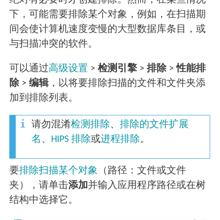
绝对有必要时才创建排除。然而，在某些情况
下，可能需要排除某个对象，例如，在扫描期
间会使计算机速度变慢的大型数据库条目，或
与扫描冲突的软件。
可以通过
高级设置
>
检测引擎
>
排除
>
性能排
除
>
编辑
，以将要排除扫描的文件和文件夹添
加到排除列表。
请勿混淆
检测排除
、
排除的文件扩展
名
、
HIPS 排除
或
进程排除
。
要
排除扫描某个对象
（路径：文件或文件
夹），请单击
添加
并输入应用程序路径或在树
结构中选择它。