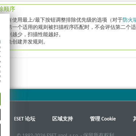
除顺序
没有使用最上/最下按钮调整排除优先级的选项（对于
防火
当第一个适用的规则被扫描程序匹配时，不会评估第二个
规则越少，扫描性能越好。
d
避免创建并发规则。
h
y
y
e
o
s
e
e
ESET 论坛
区域支持
管理 Cookie
©
1992-2026
ESET, spol. s r.o. - 保留所有权利。