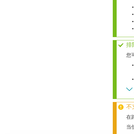
•
•
•
•
排
您
•
•
不
在
当