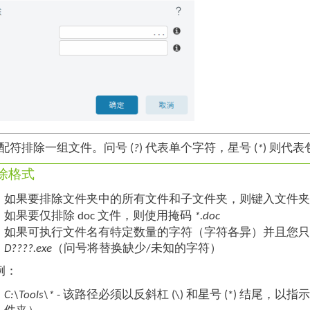
配符排除一组文件。问号 (
?
) 代表单个字符，星号 (
*
) 则代
除格式
如果要排除文件夹中的所有文件和子文件夹，则键入文件
如果要仅排除 doc 文件，则使用掩码
*.doc
如果可执行文件名有特定数量的字符（字符各异）并且您只
D????.exe
（问号将替换缺少/未知的字符）
例：
C:\Tools\*
- 该路径必须以反斜杠
(\)
和星号
(*)
结尾，以指示