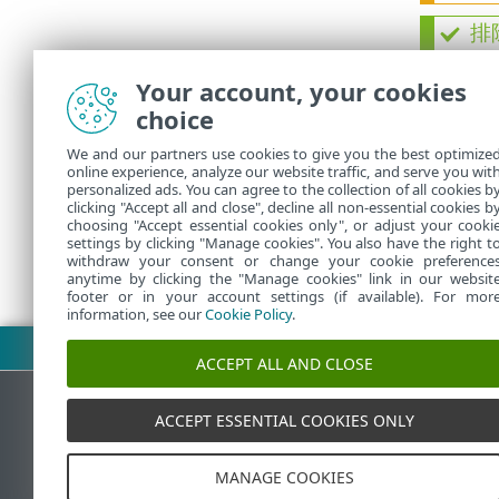
排
•
Your account, your cookies
•
choice
•
•
We and our partners use cookies to give you the best optimize
online experience, analyze our website traffic, and serve you wit
personalized ads. You can agree to the collection of all cookies b
clicking "Accept all and close", decline all non-essential cookies b
choosing "Accept essential cookies only", or adjust your cooki
settings by clicking "Manage cookies". You also have the right t
withdraw your consent or change your cookie preference
anytime by clicking the "Manage cookies" link in our websit
footer or in your account settings (if available). For mor
information, see our
Cookie Policy
.
下载 PDF
ACCEPT ALL AND CLOSE
ACCEPT ESSENTIAL COOKIES ONLY
ESET 知识库
MANAGE COOKIES