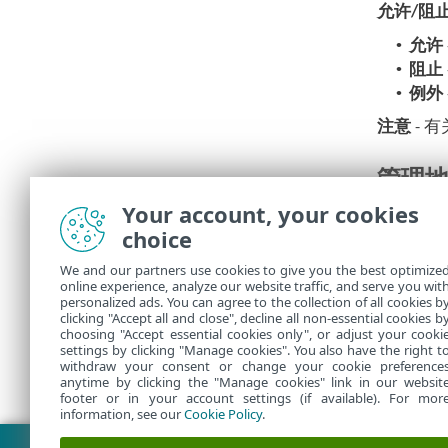
允许/阻
•
允许
•
阻止
•
例外
注意
- 
管理
Your account, your cookies
•
添加
-
choice
•
编辑
-
We and our partners use cookies to give you the best optimize
•
删除
-
online experience, analyze our website traffic, and serve you wit
personalized ads. You can agree to the collection of all cookies b
clicking "Accept all and close", decline all non-essential cookies b
choosing "Accept essential cookies only", or adjust your cooki
settings by clicking "Manage cookies". You also have the right t
withdraw your consent or change your cookie preference
anytime by clicking the "Manage cookies" link in our websit
footer or in your account settings (if available). For mor
information, see our
Cookie Policy
.
下载 PDF