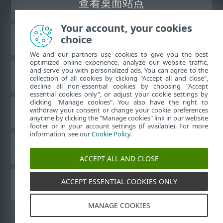
查看桌面站点
Your account, your cookies
choice
ESET 知识库
We and our partners use cookies to give you the best
optimized online experience, analyze our website traffic,
and serve you with personalized ads. You can agree to the
ESET 论坛
collection of all cookies by clicking "Accept all and close",
decline all non-essential cookies by choosing "Accept
essential cookies only", or adjust your cookie settings by
clicking "Manage cookies". You also have the right to
withdraw your consent or change your cookie preferences
区域支持
anytime by clicking the "Manage cookies" link in our website
footer or in your account settings (if available). For more
information, see our
Cookie Policy
.
管理 Cookie
ACCEPT ALL AND CLOSE
ACCEPT ESSENTIAL COOKIES ONLY
其他 ESET 产品
MANAGE COOKIES
©
1992-2026
ESET, spol. s r.o. - 保留所有权利。