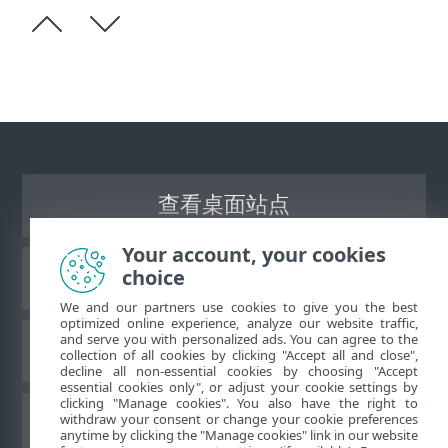
查看桌面站点
Your account, your cookies
choice
ESET 知识库
We and our partners use cookies to give you the best
optimized online experience, analyze our website traffic,
and serve you with personalized ads. You can agree to the
ESET 论坛
collection of all cookies by clicking "Accept all and close",
decline all non-essential cookies by choosing "Accept
essential cookies only", or adjust your cookie settings by
clicking "Manage cookies". You also have the right to
withdraw your consent or change your cookie preferences
区域支持
anytime by clicking the "Manage cookies" link in our website