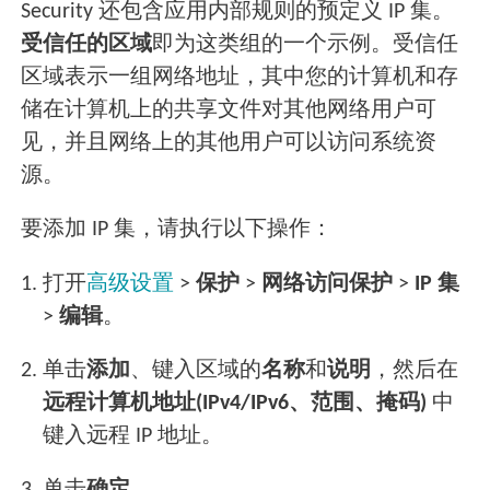
Security 还包含应用内部规则的预定义 IP 集。
受信任的区域
即为这类组的一个示例。受信任
区域表示一组网络地址，其中您的计算机和存
储在计算机上的共享文件对其他网络用户可
见，并且网络上的其他用户可以访问系统资
源。
要添加 IP 集，请执行以下操作：
1.
打开
高级设置
>
保护
>
网络访问保护
>
IP 集
>
编辑
。
2.
单击
添加
、键入区域的
名称
和
说明
，然后在
远程计算机地址(IPv4/IPv6、范围、掩码)
中
键入远程 IP 地址。
3.
单击
确定
。