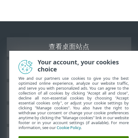
查看桌面站点
Your account, your cookies
choice
ESET 知识库
We and our partners use cookies to give you the best
optimized online experience, analyze our website traffic,
and serve you with personalized ads. You can agree to the
ESET 论坛
collection of all cookies by clicking "Accept all and close",
decline all non-essential cookies by choosing "Accept
essential cookies only", or adjust your cookie settings by
clicking "Manage cookies". You also have the right to
withdraw your consent or change your cookie preferences
区域支持
anytime by clicking the "Manage cookies" link in our website
footer or in your account settings (if available). For more
information, see our
Cookie Policy
.
管理 Cookie