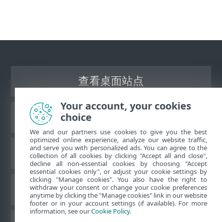
查看桌面站点
Your account, your cookies
choice
ESET 知识库
We and our partners use cookies to give you the best
optimized online experience, analyze our website traffic,
and serve you with personalized ads. You can agree to the
ESET 论坛
collection of all cookies by clicking "Accept all and close",
decline all non-essential cookies by choosing "Accept
essential cookies only", or adjust your cookie settings by
clicking "Manage cookies". You also have the right to
withdraw your consent or change your cookie preferences
区域支持
anytime by clicking the "Manage cookies" link in our website
footer or in your account settings (if available). For more
information, see our
Cookie Policy
.