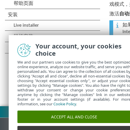
戏模式，
激活
自动
如
I
经
Your account, your cookies
模
choice
出
We and our partners use cookies to give you the best optimize
online experience, analyze our website traffic, and serve you wit
personalized ads. You can agree to the collection of all cookies b
clicking "Accept all and close", decline all non-essential cookies b
choosing "Accept essential cookies only", or adjust your cooki
settings by clicking "Manage cookies". You also have the right t
withdraw your consent or change your cookie preference
anytime by clicking the "Manage cookies" link in our websit
footer or in your account settings (if available). For mor
information, see our
Cookie Policy
.
下载 PDF
ACCEPT ALL AND CLOSE