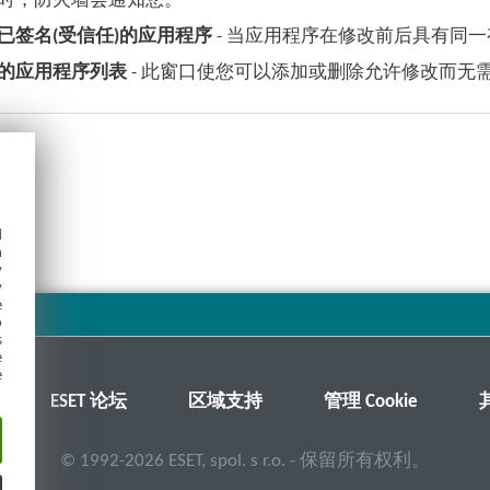
时，防火墙会通知您。
已签名(受信任)的应用程序
- 当应用程序在修改前后具有同
的应用程序列表
- 此窗口使您可以添加或删除允许修改而无
d
h
y
y
e
o
s
e
e
ESET 论坛
区域支持
管理 Cookie
©
1992-2026
ESET, spol. s r.o. - 保留所有权利。