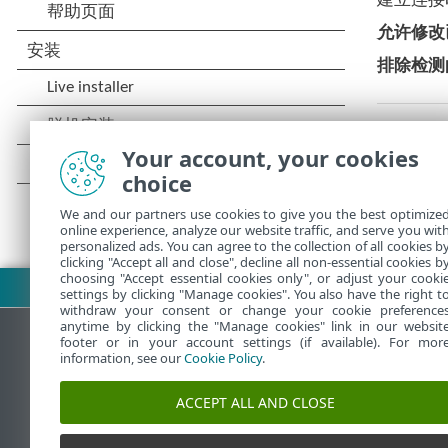
建立连接
允许修改
排除检测
Your account, your cookies
choice
We and our partners use cookies to give you the best optimize
online experience, analyze our website traffic, and serve you wit
personalized ads. You can agree to the collection of all cookies b
clicking "Accept all and close", decline all non-essential cookies b
choosing "Accept essential cookies only", or adjust your cooki
下载 PDF
settings by clicking "Manage cookies". You also have the right t
withdraw your consent or change your cookie preference
anytime by clicking the "Manage cookies" link in our websit
footer or in your account settings (if available). For mor
information, see our
Cookie Policy
.
ESET 知识库
ACCEPT ALL AND CLOSE