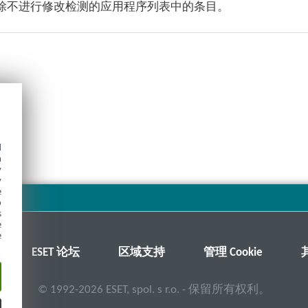
删除不进行修改检测的应用程序列表中的条目。
d
h
y
y
e
o
s
e
e
ESET 论坛
区域支持
管理 Cookie
©
1992-2026
ESET, spol. s r.o. - 保留所有权利。