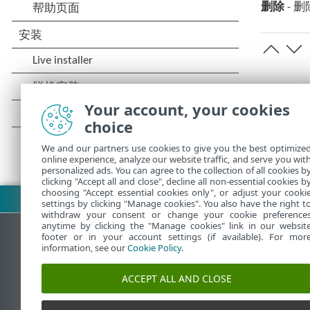
删除
- 
Your account, your cookies
choice
We and our partners use cookies to give you the best optimize
online experience, analyze our website traffic, and serve you wit
personalized ads. You can agree to the collection of all cookies b
clicking "Accept all and close", decline all non-essential cookies b
choosing "Accept essential cookies only", or adjust your cooki
下载 PDF
settings by clicking "Manage cookies". You also have the right t
withdraw your consent or change your cookie preference
anytime by clicking the "Manage cookies" link in our websit
footer or in your account settings (if available). For mor
information, see our
Cookie Policy
.
ESET 知识库
ACCEPT ALL AND CLOSE