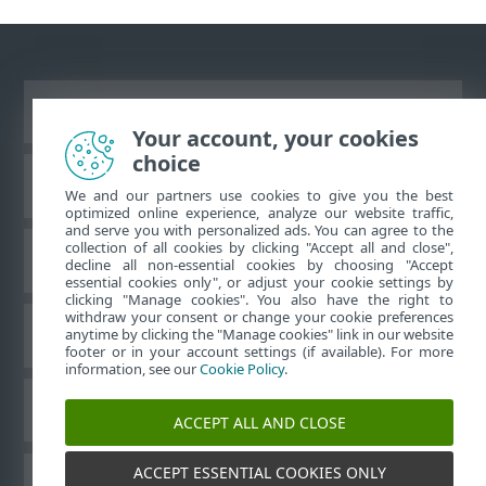
Ver site para desktop
Your account, your cookies
choice
Base de conhecimento da ESET
We and our partners use cookies to give you the best
optimized online experience, analyze our website traffic,
and serve you with personalized ads. You can agree to the
collection of all cookies by clicking "Accept all and close",
Fórum ESET
decline all non-essential cookies by choosing "Accept
essential cookies only", or adjust your cookie settings by
clicking "Manage cookies". You also have the right to
withdraw your consent or change your cookie preferences
Suporte regional
anytime by clicking the "Manage cookies" link in our website
footer or in your account settings (if available). For more
information, see our
Cookie Policy
.
Gerenciar cookies
ACCEPT ALL AND CLOSE
ACCEPT ESSENTIAL COOKIES ONLY
Outros produtos ESET