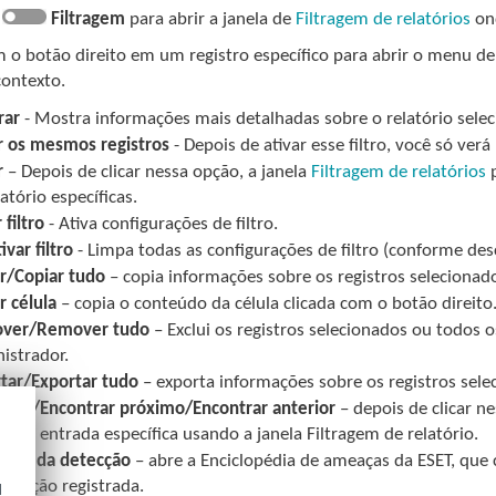
m
Filtragem
para abrir a janela de
Filtragem de relatórios
ond
m o botão direito em um registro específico para abrir o menu d
ontexto.
rar
- Mostra informações mais detalhadas sobre o relatório sel
ar os mesmos registros
- Depois de ativar esse filtro, você só verá
r
– Depois de clicar nessa opção, a janela
Filtragem de relatórios
p
latório específicas.
 filtro
- Ativa configurações de filtro.
ivar filtro
- Limpa todas as configurações de filtro (conforme des
r/Copiar tudo
– copia informações sobre os registros selecionad
r célula
– copia o conteúdo da célula clicada com o botão direito
ver/Remover tudo
– Exclui os registros selecionados ou todos os
istrador.
tar/Exportar tudo
– exporta informações sobre os registros sel
trar/Encontrar próximo/Encontrar anterior
– depois de clicar ne
car a entrada específica usando a janela Filtragem de relatório.
ição da detecção
– abre a Enciclopédia de ameaças da ESET, que 
filtração registrada.
d