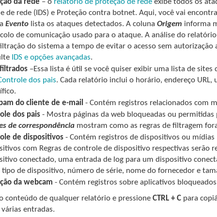
ção da rede
– o
relatório de proteção de rede
exibe todos os ata
e de rede (IDS) e Proteção contra botnet. Aqui, você vai encon
na
Evento
lista os ataques detectados. A coluna
Origem
informa m
colo de comunicação usado para o ataque. A análise do relatório 
filtração do sistema a tempo de evitar o acesso sem autorização 
ulte
IDS e opções avançadas
.
filtrados
–Essa lista é útil se você quiser exibir uma lista de sit
Controle dos pais
. Cada relatório inclui o horário, endereço URL,
ífico.
pam do cliente de e-mail
- Contém registros relacionados com 
ole dos pais
- Mostra páginas da web bloqueadas ou permitidas 
es de correspondência
mostram como as regras de filtragem for
ole de dispositivos
- Contém registros de dispositivos ou mídia
sitivos com Regras de controle de dispositivo respectivas serão r
sitivo conectado, uma entrada de log para um dispositivo conect
tipo de dispositivo, número de série, nome do fornecedor e tama
eção da webcam
- Contém registros sobre aplicativos bloqueado
 o conteúdo de qualquer relatório e pressione
CTRL + C
para copiá
 várias entradas.