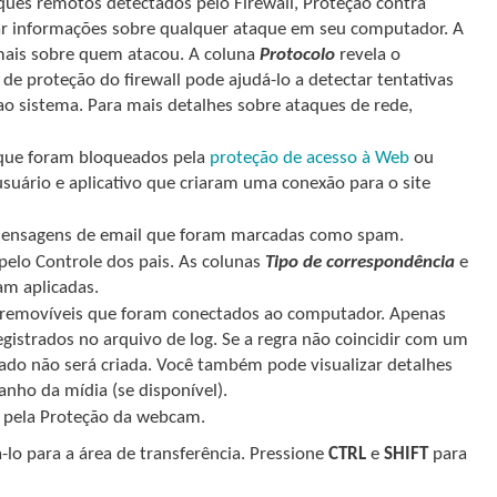
ques remotos detectados pelo Firewall, Proteção contra
trar informações sobre qualquer ataque em seu computador. A
ais sobre quem atacou. A coluna
Protocolo
revela o
de proteção do firewall pode ajudá-lo a detectar tentativas
ao sistema. Para mais detalhes sobre ataques de rede,
es que foram bloqueados pela
proteção de acesso à Web
ou
 usuário e aplicativo que criaram uma conexão para o site
mensagens de email que foram marcadas como spam.
pelo Controle dos pais. As colunas
Tipo de correspondência
e
am aplicadas.
s removíveis que foram conectados ao computador. Apenas
egistrados no arquivo de log. Se a regra não coincidir com um
ado não será criada. Você também pode visualizar detalhes
nho da mídia (se disponível).
s pela Proteção da webcam.
-lo para a área de transferência. Pressione
CTRL
e
SHIFT
para