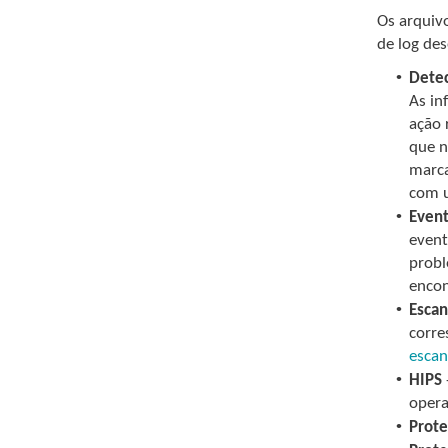
Os arquiv
de log de
•
Dete
As in
ação 
que n
marca
com 
•
Even
event
probl
encon
•
Esca
corre
esca
•
HIPS
opera
•
Prot