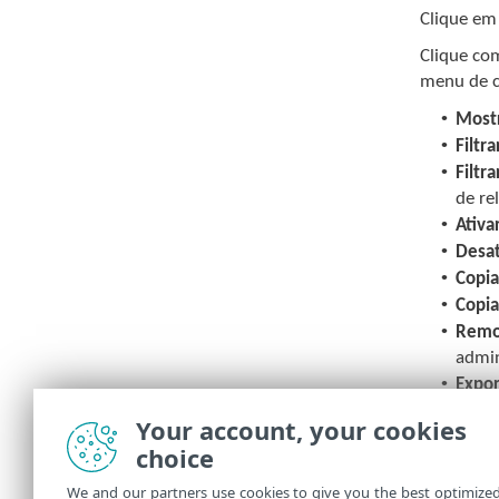
Clique e
Clique co
menu de c
•
Most
•
Filtr
•
Filtra
de re
•
Ativar
•
Desat
•
Copia
•
Copia
•
Remo
admin
•
Expor
•
Encon
Your account, your cookies
desta
choice
•
Descr
da in
We and our partners use cookies to give you the best optimize