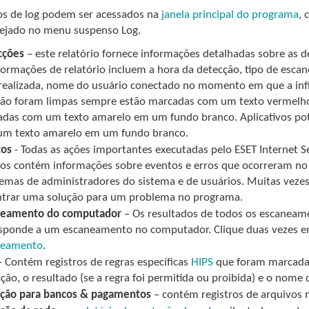
os de log podem ser acessados na
janela principal do programa
, 
sejado no menu suspenso Log.
cções
– este relatório fornece informações detalhadas sobre as de
formações de relatório incluem a hora da detecção, tipo de escan
realizada, nome do usuário conectado no momento em que a infiltr
ão foram limpas sempre estão marcadas com um texto vermelho 
das com um texto amarelo em um fundo branco. Aplicativos po
um texto amarelo em um fundo branco.
tos
- Todas as ações importantes executadas pelo ESET Internet Se
os contém informações sobre eventos e erros que ocorreram no 
emas de administradores do sistema e de usuários. Muitas veze
trar uma solução para um problema no programa.
neamento do computador
– Os resultados de todos os escaneamen
sponde a um escaneamento no computador. Clique duas vezes em
neamento
.
- Contém registros de regras específicas
HIPS
que foram marcadas 
ção, o resultado (se a regra foi permitida ou proibida) e o nome 
eção para bancos & pagamentos
– contém registros de arquivos n