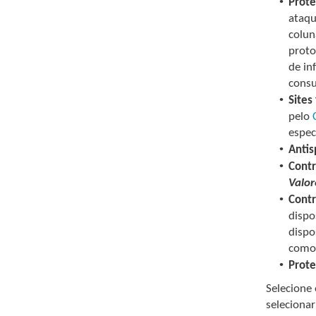
•
Prote
ataqu
colu
proto
de in
cons
•
Sites 
pelo
espec
•
Antis
•
Contr
Valor
•
Contr
dispo
dispo
como 
•
Prot
Selecione
selecionar