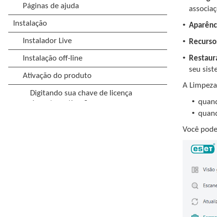
associaç
•
Aparênc
•
Recurso
•
Restaur
seu sis
A Limpeza 
•
quan
•
quand
Você pode 