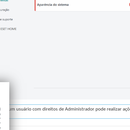
d
nas um usuário com direitos de Administrador pode realizar açõ
h
y
y
e