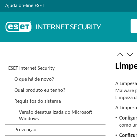
Ajuda on-line ESET
Limpe
A Limpeza
Malware po
Limpeza d
A Limpeza 
•
Configu
como um
•
Configu