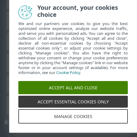
Your account, your cookies
choice
Base de conhecimento da ESET
We and our partners use cookies to give you the best
optimized online experience, analyze our website traffic,
and serve you with personalized ads. You can agree to the
collection of all cookies by clicking "Accept all and close",
Fórum ESET
decline all non-essential cookies by choosing "Accept
essential cookies only", or adjust your cookie settings by
clicking "Manage cookies". You also have the right to
withdraw your consent or change your cookie preferences
Suporte regional
anytime by clicking the "Manage cookies" link in our website
footer or in your account settings (if available). For more
information, see our
Cookie Policy
.
Gerenciar cookies
ACCEPT ALL AND CLOSE
ACCEPT ESSENTIAL COOKIES ONLY
Outros produtos ESET
MANAGE COOKIES
©
1992-2026
ESET, spol. s r.o. - Todos os direitos reservados.