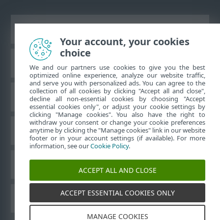
Ver site para desktop
Your account, your cookies
choice
Base de conhecimento da ESET
We and our partners use cookies to give you the best
optimized online experience, analyze our website traffic,
and serve you with personalized ads. You can agree to the
collection of all cookies by clicking "Accept all and close",
Fórum ESET
decline all non-essential cookies by choosing "Accept
essential cookies only", or adjust your cookie settings by
clicking "Manage cookies". You also have the right to
withdraw your consent or change your cookie preferences
Suporte regional
anytime by clicking the "Manage cookies" link in our website
footer or in your account settings (if available). For more
information, see our
Cookie Policy
.
Gerenciar cookies
ACCEPT ALL AND CLOSE
ACCEPT ESSENTIAL COOKIES ONLY
Outros produtos ESET
MANAGE COOKIES