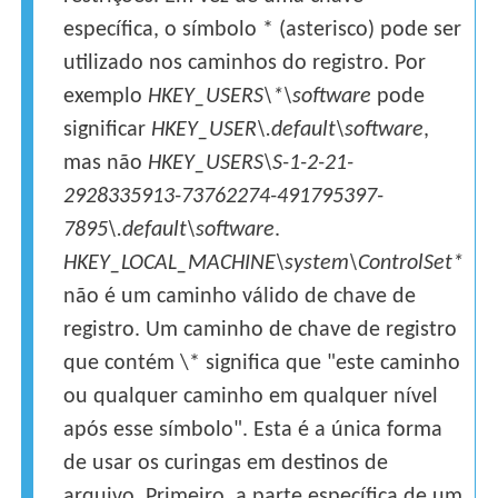
específica, o símbolo * (asterisco) pode ser
utilizado nos caminhos do registro. Por
exemplo
HKEY_USERS\*\software
pode
significar
HKEY_USER\.default\software
,
mas não
HKEY_USERS\S-1-2-21-
2928335913-73762274-491795397-
7895\.default\software
.
HKEY_LOCAL_MACHINE\system\ControlSet*
não é um caminho válido de chave de
registro. Um caminho de chave de registro
que contém \* significa que "este caminho
ou qualquer caminho em qualquer nível
após esse símbolo". Esta é a única forma
de usar os curingas em destinos de
arquivo. Primeiro, a parte específica de um