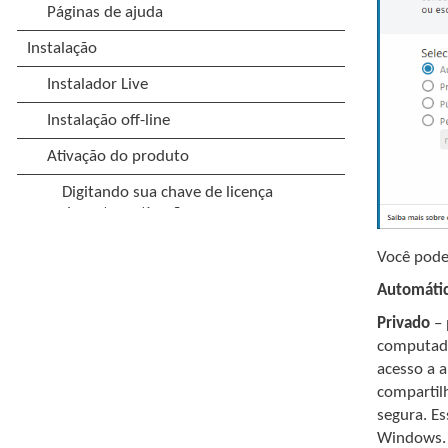
Você pode
Automáti
Privado
– 
computado
acesso a 
compartil
segura. E
Windows.