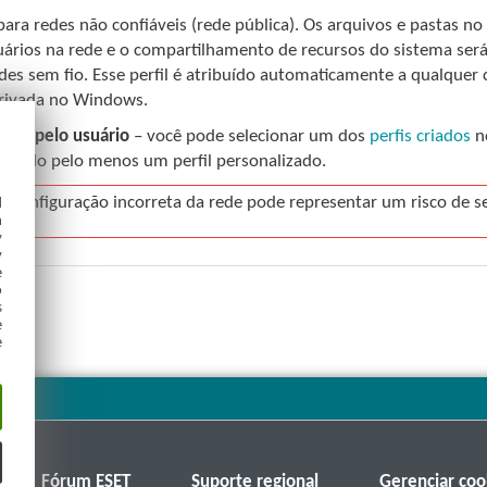
para redes não confiáveis (rede pública). Os arquivos e pastas n
uários na rede e o compartilhamento de recursos do sistema se
edes sem fio. Esse perfil é atribuído automaticamente a qualque
rivada no Windows.
inido pelo usuário
– você pode selecionar um dos
perfis criados
no
 criado pelo menos um perfil personalizado.
d
 configuração incorreta da rede pode representar um risco de s
h
y
y
e
o
s
e
e
Fórum ESET
Suporte regional
Gerenciar coo