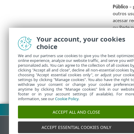
Público
– 
outros us
acessar r
ou Rede p
Your account, your cookies
Perfil def
você tiver
choice
We and our partners use cookies to give you the best optimize
Uma
online experience, analyze our website traffic, and serve you wit
personalized ads. You can agree to the collection of all cookies b
clicking "Accept all and close", decline all non-essential cookies b
choosing "Accept essential cookies only", or adjust your cooki
settings by clicking "Manage cookies". You also have the right t
withdraw your consent or change your cookie preference
anytime by clicking the "Manage cookies" link in our websit
footer or in your account settings (if available). For mor
information, see our
Cookie Policy
.
Fazer download do PDF
ACCEPT ALL AND CLOSE
ACCEPT ESSENTIAL COOKIES ONLY
Base de conhecimento da ESET