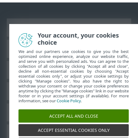
Ver site para desktop
Your account, your cookies
choice
Base de conhecimento da ESET
We and our partners use cookies to give you the best
optimized online experience, analyze our website traffic,
and serve you with personalized ads. You can agree to the
collection of all cookies by clicking "Accept all and close",
Fórum ESET
decline all non-essential cookies by choosing "Accept
essential cookies only", or adjust your cookie settings by
clicking "Manage cookies". You also have the right to
withdraw your consent or change your cookie preferences
Suporte regional
anytime by clicking the "Manage cookies" link in our website
footer or in your account settings (if available). For more
information, see our
Cookie Policy
.
Gerenciar cookies
ACCEPT ALL AND CLOSE
ACCEPT ESSENTIAL COOKIES ONLY
Outros produtos ESET