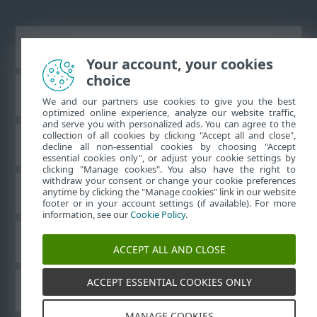
Ver site para desktop
Your account, your cookies
choice
Base de conhecimento da ESET
We and our partners use cookies to give you the best
optimized online experience, analyze our website traffic,
and serve you with personalized ads. You can agree to the
collection of all cookies by clicking "Accept all and close",
Fórum ESET
decline all non-essential cookies by choosing "Accept
essential cookies only", or adjust your cookie settings by
clicking "Manage cookies". You also have the right to
withdraw your consent or change your cookie preferences
Suporte regional
anytime by clicking the "Manage cookies" link in our website
footer or in your account settings (if available). For more
information, see our
Cookie Policy
.
Gerenciar cookies
ACCEPT ALL AND CLOSE
ACCEPT ESSENTIAL COOKIES ONLY
Outros produtos ESET
MANAGE COOKIES