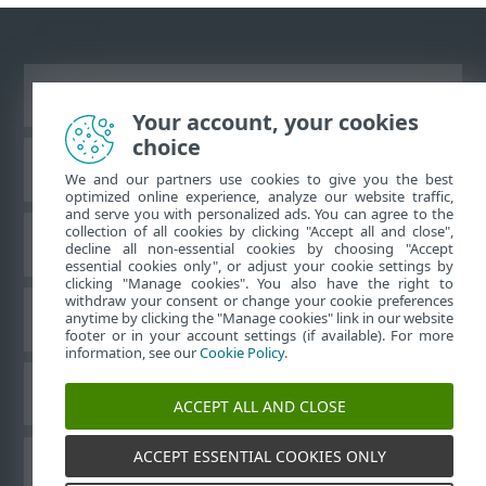
Ver site para desktop
Your account, your cookies
choice
Base de conhecimento da ESET
We and our partners use cookies to give you the best
optimized online experience, analyze our website traffic,
and serve you with personalized ads. You can agree to the
collection of all cookies by clicking "Accept all and close",
Fórum ESET
decline all non-essential cookies by choosing "Accept
essential cookies only", or adjust your cookie settings by
clicking "Manage cookies". You also have the right to
withdraw your consent or change your cookie preferences
Suporte regional
anytime by clicking the "Manage cookies" link in our website
footer or in your account settings (if available). For more
information, see our
Cookie Policy
.
Gerenciar cookies
ACCEPT ALL AND CLOSE
ACCEPT ESSENTIAL COOKIES ONLY
Outros produtos ESET