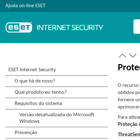
Ajuda on-line ESET
Prote
O recurso
obtidos p
fornece u
aprimorar
Para ativ
Proteção
ThreatSe