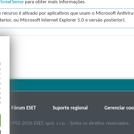
ThreatSense
para obter mais informações.
e recurso é ativado por aplicativos que usam o Microsoft Antivir
terior, ou Microsoft Internet Explorer 5.0 e versão posterior).
d
h
y
y
e
o
s
e
e
Fórum ESET
Suporte regional
Gerenciar coo
©
1992-2026
ESET, spol. s r.o. - Todos os direitos reservados.