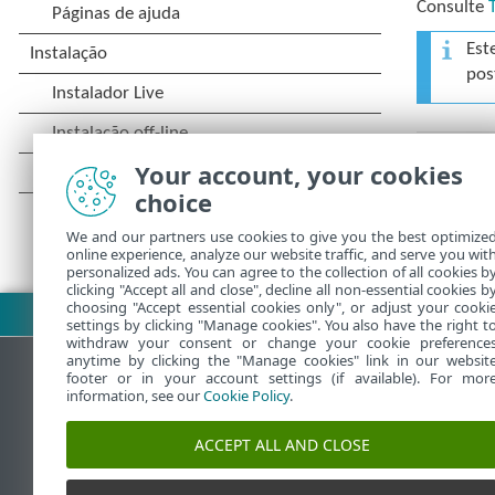
Consulte
Est
pos
Your account, your cookies
choice
We and our partners use cookies to give you the best optimize
online experience, analyze our website traffic, and serve you wit
personalized ads. You can agree to the collection of all cookies b
clicking "Accept all and close", decline all non-essential cookies b
choosing "Accept essential cookies only", or adjust your cooki
Fazer download do PDF
settings by clicking "Manage cookies". You also have the right t
withdraw your consent or change your cookie preference
anytime by clicking the "Manage cookies" link in our websit
footer or in your account settings (if available). For mor
information, see our
Cookie Policy
.
Base de conhecimento da ESET
ACCEPT ALL AND CLOSE