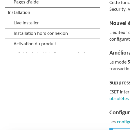
Cette fonc
Security. 
Nouvel é
L'éditeur
configura
Améliora
Le mode
S
transactio
Suppress
ESET Inter
obsolètes
Configu
Les
config