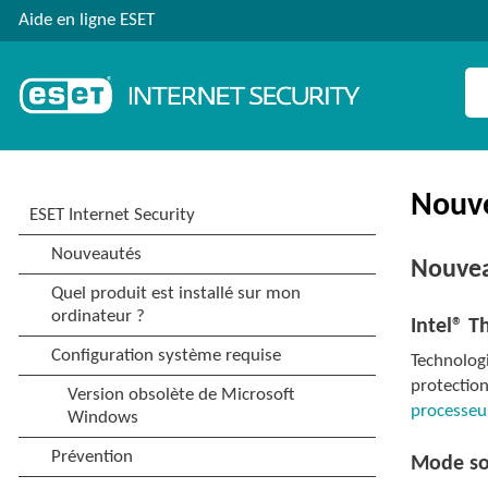
Aide en ligne ESET
Nouv
Nouvea
Intel® T
Technologi
protectio
processeur
Mode s