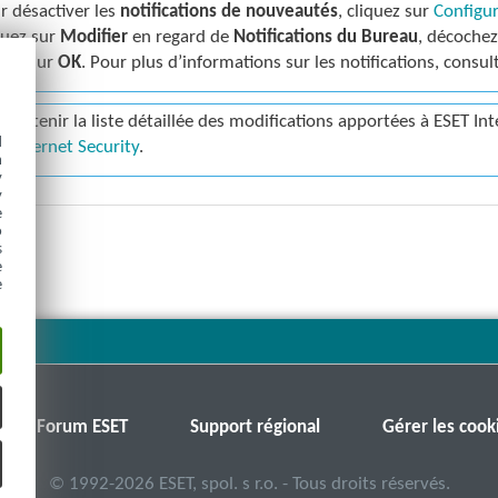
r désactiver les
notifications de nouveautés
, cliquez sur
Configu
quez sur
Modifier
en regard de
Notifications du Bureau
, décochez
quez sur
OK
. Pour plus d’informations sur les notifications, consul
r obtenir la liste détaillée des modifications apportées à ESET Int
d
T Internet Security
.
h
y
y
e
o
s
e
e
Forum ESET
Support régional
Gérer les cook
©
1992-2026
ESET, spol. s r.o. - Tous droits réservés.