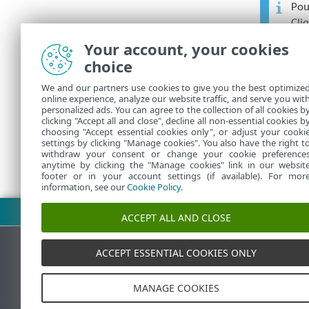
Pou
Cli
cli
Your account, your cookies
choice
Pou
We and our partners use cookies to give you the best optimize
ESE
online experience, analyze our website traffic, and serve you wit
personalized ads. You can agree to the collection of all cookies b
clicking "Accept all and close", decline all non-essential cookies b
choosing "Accept essential cookies only", or adjust your cooki
settings by clicking "Manage cookies". You also have the right t
withdraw your consent or change your cookie preference
anytime by clicking the "Manage cookies" link in our websit
footer or in your account settings (if available). For mor
information, see our
Cookie Policy
.
Télécharger le fichier PDF
ACCEPT ALL AND CLOSE
ACCEPT ESSENTIAL COOKIES ONLY
Base de connaissances ESET
MANAGE COOKIES