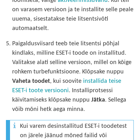
loomiseta, valige
aktiveerimissuvand
. Kui teil
on varasem versioon ja te installite selle peale
uuema, sisestatakse teie litsentsivõti
automaatselt.
5.
Paigaldusviisard teeb teie litsentsi põhjal
kindlaks, milline ESET-i toode on installitud.
Valitakse alati selline versioon, millel on kõige
rohkem turbefunktsioone. Klõpsake nuppu
Vaheta toodet
, kui soovite
installida teise
ESET-i toote versiooni
. Installiprotsessi
käivitamiseks klõpsake nuppu
Jätka
. Sellega
võib mõni hetk aega minna.
Kui varem desinstallitud ESET-i toodetest
on järele jäänud mõned failid või