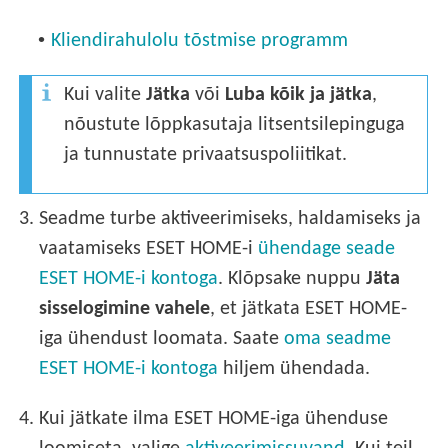
•
Kliendirahulolu tõstmise programm
Kui valite
Jätka
või
Luba kõik ja jätka
,
nõustute lõppkasutaja litsentsilepinguga
ja tunnustate privaatsuspoliitikat.
3.
Seadme turbe aktiveerimiseks, haldamiseks ja
vaatamiseks ESET HOME-i
ühendage seade
ESET HOME-i kontoga
. Klõpsake nuppu
Jäta
sisselogimine vahele
, et jätkata ESET HOME-
iga ühendust loomata. Saate
oma seadme
ESET HOME-i kontoga
hiljem ühendada.
4.
Kui jätkate ilma ESET HOME-iga ühenduse