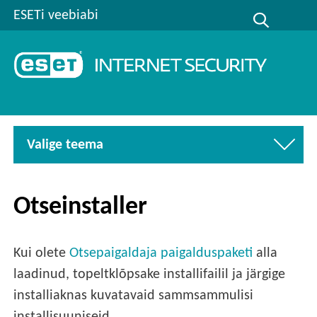
ESETi veebiabi
Valige teema
Otseinstaller
Kui olete
Otsepaigaldaja paigalduspaketi
alla
laadinud, topeltklõpsake installifailil ja järgige
installiaknas kuvatavaid sammsammulisi