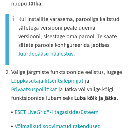
nuppu
Jätka
.
Kui installite varasema, parooliga kaitstud
sätetega versiooni peale uuema
versiooni, sisestage oma parool. Te saate
sätete paroole konfigureerida jaotises
Juurdepääsu häälestus
.
2.
Valige järgmiste funktsioonide eelistus, lugege
Lõppkasutaja litsentsilepingut
ja
Privaatsuspoliitikat
ja
Jätka
või valige kõigi
funktsioonide lubamiseks
Luba kõik ja jätka
.
•
ESET LiveGrid®-i tagasisidesüsteem
•
Võimalikud soovimatud rakendused