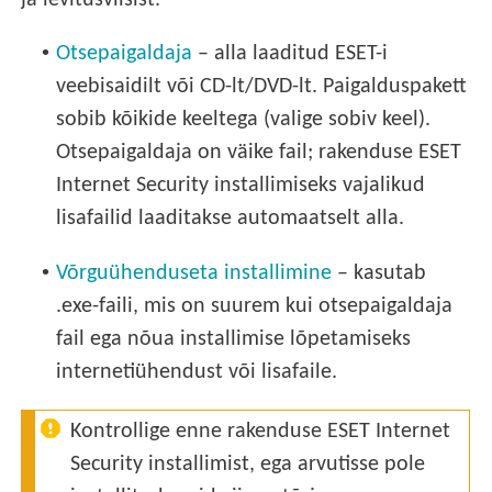
ja levitusviisist.
•
Otsepaigaldaja
– alla laaditud ESET-i
veebisaidilt või CD-lt/DVD-lt. Paigalduspakett
sobib kõikide keeltega (valige sobiv keel).
Otsepaigaldaja on väike fail; rakenduse ESET
Internet Security installimiseks vajalikud
lisafailid laaditakse automaatselt alla.
•
Võrguühenduseta installimine
– kasutab
.exe-faili, mis on suurem kui otsepaigaldaja
fail ega nõua installimise lõpetamiseks
internetiühendust või lisafaile.
Kontrollige enne rakenduse ESET Internet
Security installimist, ega arvutisse pole