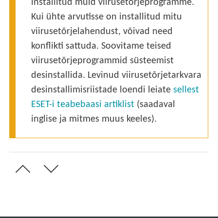
installitud muid viirusetõrjeprogramme.
Kui ühte arvutisse on installitud mitu
viirusetõrjelahendust, võivad need
konflikti sattuda. Soovitame teised
viirusetõrjeprogrammid süsteemist
desinstallida. Levinud viirusetõrjetarkvara
desinstallimisriistade loendi leiate
sellest
ESET-i teabebaasi artiklist
(saadaval
inglise ja mitmes muus keeles).