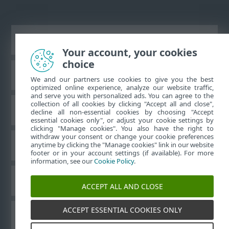
Vaata tavaarvutile mõeldud veebilehte
Your account, your cookies
choice
ESET teadmistebaas
We and our partners use cookies to give you the best
optimized online experience, analyze our website traffic,
and serve you with personalized ads. You can agree to the
collection of all cookies by clicking "Accept all and close",
ESET-i foorum
decline all non-essential cookies by choosing "Accept
essential cookies only", or adjust your cookie settings by
clicking "Manage cookies". You also have the right to
withdraw your consent or change your cookie preferences
Piirkondlik tugi
anytime by clicking the "Manage cookies" link in our website
footer or in your account settings (if available). For more
information, see our
Cookie Policy
.
Halda küpsiseid
ACCEPT ALL AND CLOSE
ACCEPT ESSENTIAL COOKIES ONLY
Muud ESET-i tooted