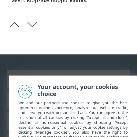
aken. Klõpsake nuppu
Valmis
.
Vaata tavaarvutile mõeldud veebilehte
Your account, your cookies
choice
ESET teadmistebaas
We and our partners use cookies to give you the best
optimized online experience, analyze our website traffic,
and serve you with personalized ads. You can agree to the
collection of all cookies by clicking "Accept all and close",
ESET-i foorum
decline all non-essential cookies by choosing "Accept
essential cookies only", or adjust your cookie settings by
clicking "Manage cookies". You also have the right to