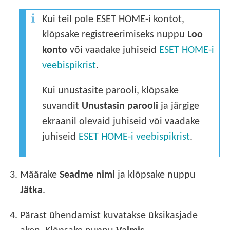
Kui teil pole ESET HOME-i kontot,
klõpsake registreerimiseks nuppu
Loo
konto
või vaadake juhiseid
ESET HOME-i
veebispikrist
.
Kui unustasite parooli, klõpsake
suvandit
Unustasin parooli
ja järgige
ekraanil olevaid juhiseid või vaadake
juhiseid
ESET HOME-i veebispikrist
.
3.
Määrake
Seadme nimi
ja klõpsake nuppu
Jätka
.
4.
Pärast ühendamist kuvatakse üksikasjade