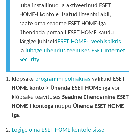
juba installinud ja aktiveerinud ESET
HOME-i kontole lisatud litsentsi abil,
saate oma seadme ESET HOME-iga
ühendada portaali ESET HOME kaudu.
Järgige juhiseid
ESET HOME-i veebispikris
ja
lubage ühendus teenuses ESET Internet
Security
.
1.
Klõpsake
programmi põhiaknas
valikuid
ESET
HOME konto
>
Ühenda ESET HOME-iga
või
klõpsake teavituses
Seadme ühendamine ESET
HOME-i kontoga
nuppu
Ühenda ESET HOME-
iga
.
2.
Logige oma ESET HOME kontole sisse
.