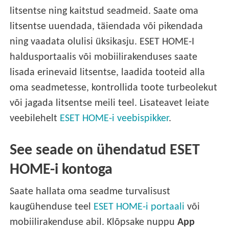
litsentse ning kaitstud seadmeid. Saate oma
litsentse uuendada, täiendada või pikendada
ning vaadata olulisi üksikasju. ESET HOME-I
haldusportaalis või mobiilirakenduses saate
lisada erinevaid litsentse, laadida tooteid alla
oma seadmetesse, kontrollida toote turbeolekut
või jagada litsentse meili teel. Lisateavet leiate
veebilehelt
ESET HOME-i veebispikker
.
See seade on ühendatud ESET
HOME-i kontoga
Saate hallata oma seadme turvalisust
kaugühenduse teel
ESET HOME-i portaali
või
mobiilirakenduse abil. Klõpsake nuppu
App