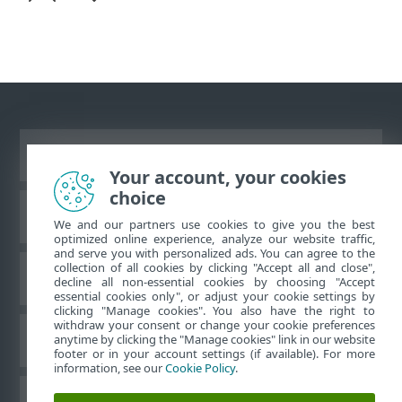
Vaata tavaarvutile mõeldud veebilehte
Your account, your cookies
choice
ESET teadmistebaas
We and our partners use cookies to give you the best
optimized online experience, analyze our website traffic,
and serve you with personalized ads. You can agree to the
collection of all cookies by clicking "Accept all and close",
ESET-i foorum
decline all non-essential cookies by choosing "Accept
essential cookies only", or adjust your cookie settings by
clicking "Manage cookies". You also have the right to
withdraw your consent or change your cookie preferences
Piirkondlik tugi
anytime by clicking the "Manage cookies" link in our website
footer or in your account settings (if available). For more
information, see our
Cookie Policy
.
Halda küpsiseid