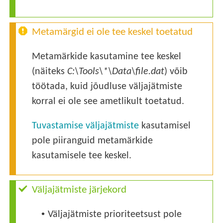
Metamärgid ei ole tee keskel toetatud
Metamärkide kasutamine tee keskel
(näiteks
C:\Tools\*\Data\file.dat
) võib
töötada, kuid jõudluse väljajätmiste
korral ei ole see ametlikult toetatud.
Tuvastamise väljajätmiste
kasutamisel
pole piiranguid metamärkide
kasutamisele tee keskel.
Väljajätmiste järjekord
•
Väljajätmiste prioriteetsust pole