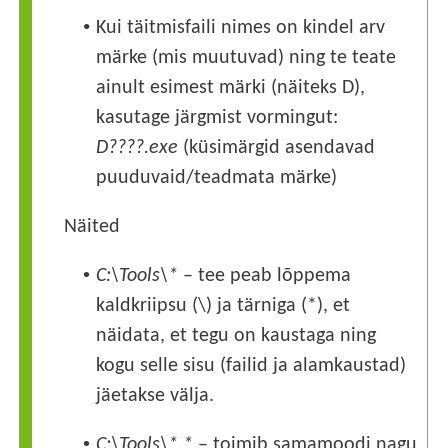
•
Kui täitmisfaili nimes on kindel arv
märke (mis muutuvad) ning te teate
ainult esimest märki (näiteks D),
kasutage järgmist vormingut:
D????.exe
(küsimärgid asendavad
puuduvaid/teadmata märke)
Näited
•
C:\Tools\*
– tee peab lõppema
kaldkriipsu
(\)
ja tärniga
(*)
, et
näidata, et tegu on kaustaga ning
kogu selle sisu (failid ja alamkaustad)
jäetakse välja.
•
C:\Tools\*.*
– toimib samamoodi nagu