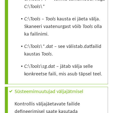
C:\Tools\*
•
C:\Tools
–
Tools
kausta ei jäeta välja.
Skaneeri vaatenurgast võib
Tools
olla
ka failinimi.
•
C:\Tools\*.dat
– see välistab
.dat
failid
kaustas
Tools
.
•
C:\Tools\sg.dat
– jätab välja selle
konkreetse faili, mis asub täpsel teel.
Süsteemimuutujad väljajätmisel
Kontrollis väljajäetavate failide
defineerimisel saate kasutada