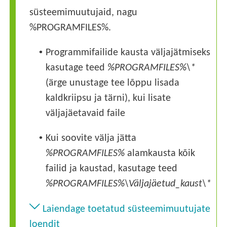
süsteemimuutujaid, nagu
%PROGRAMFILES%.
•
Programmifailide kausta väljajätmiseks
kasutage teed
%PROGRAMFILES%\*
(ärge unustage tee lõppu lisada
kaldkriipsu ja tärni), kui lisate
väljajäetavaid faile
•
Kui soovite välja jätta
%PROGRAMFILES%
alamkausta kõik
failid ja kaustad, kasutage teed
%PROGRAMFILES%\
Väljajäetud_kaust
\*
Laiendage toetatud süsteemimuutujate
loendit