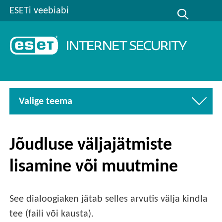
ESETi veebiabi
Valige teema
Jõudluse väljajätmiste
lisamine või muutmine
See dialoogiaken jätab selles arvutis välja kindla
tee (faili või kausta).