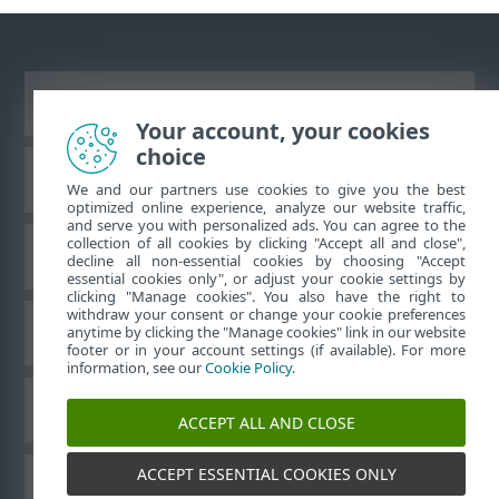
Vaata tavaarvutile mõeldud veebilehte
Your account, your cookies
choice
ESET teadmistebaas
We and our partners use cookies to give you the best
optimized online experience, analyze our website traffic,
and serve you with personalized ads. You can agree to the
collection of all cookies by clicking "Accept all and close",
ESET-i foorum
decline all non-essential cookies by choosing "Accept
essential cookies only", or adjust your cookie settings by
clicking "Manage cookies". You also have the right to
withdraw your consent or change your cookie preferences
Piirkondlik tugi
anytime by clicking the "Manage cookies" link in our website
footer or in your account settings (if available). For more
information, see our
Cookie Policy
.
Halda küpsiseid
ACCEPT ALL AND CLOSE
ACCEPT ESSENTIAL COOKIES ONLY
Muud ESET-i tooted