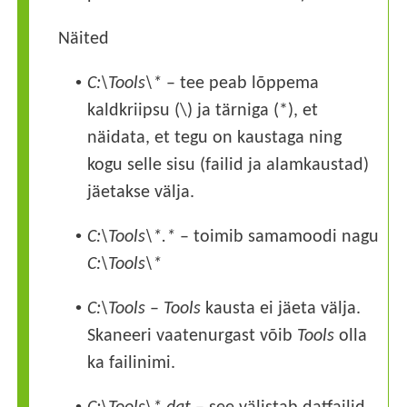
Näited
•
C:\Tools\*
– tee peab lõppema
kaldkriipsu (\) ja tärniga (*), et
näidata, et tegu on kaustaga ning
kogu selle sisu (failid ja alamkaustad)
jäetakse välja.
•
C:\Tools\*.*
– toimib samamoodi nagu
C:\Tools\*
•
C:\Tools
–
Tools
kausta ei jäeta välja.
Skaneeri vaatenurgast võib
Tools
olla
ka failinimi.
•