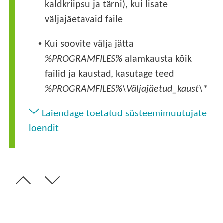
kaldkriipsu ja tärni), kui lisate
väljajäetavaid faile
•
Kui soovite välja jätta
%PROGRAMFILES%
alamkausta kõik
failid ja kaustad, kasutage teed
%PROGRAMFILES%\Väljajäetud_kaust\*
Laiendage toetatud süsteemimuutujate
loendit