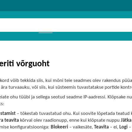
eriti võrguoht
ukord võib tekkida siis, kui mõni teie seadmes olev rakendus püüa
ära turvaauku, või siis, kui süsteemis tuvastatakse portide kontr
leiate ohu tüübi ja sellega seotud seadme IP-aadressi. Klõpsake 
s:
estamist
– tõkestab tuvastatud ohu. Kui soovite lõpetada teatud k
ra teavita
kõrval olev raadionupp, enne kui klõpsate nuppu
Jätka
mise konfiguratsiooniga:
Blokeeri
– vaikesäte,
Teavita
– ei,
Logi
– 