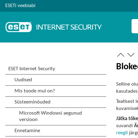
ESETi veebiabi
Bloke
Selline ol
kasutades 
Teatisest 
kuvamisek
Jätka tõk
suvandi
Ä
reegli
järg