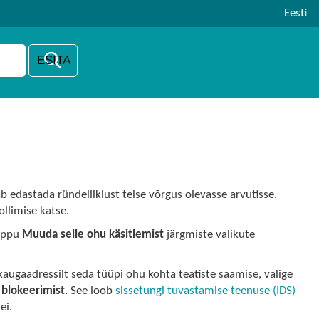
Eesti
b edastada ründeliiklust teise võrgus olevasse arvutisse,
ollimise katse.
nuppu
Muuda selle ohu käsitlemist
järgmiste valikute
augaadressilt seda tüüpi ohu kohta teatiste saamise, valige
 blokeerimist
. See loob
sissetungi tuvastamise teenuse (IDS)
ei.