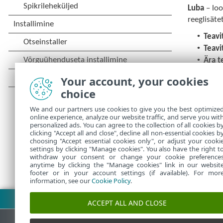
Luba
– lo
reeglisät
•
Teavi
•
Teavi
•
Ära t
Your account, your cookies
Sel
choice
Lis
We and our partners use cookies to give you the best optimize
Olu
online experience, analyze our website traffic, and serve you wit
personalized ads. You can agree to the collection of all cookies b
clicking "Accept all and close", decline all non-essential cookies b
choosing "Accept essential cookies only", or adjust your cooki
settings by clicking "Manage cookies". You also have the right t
withdraw your consent or change your cookie preference
anytime by clicking the "Manage cookies" link in our websit
footer or in your account settings (if available). For mor
information, see our
Cookie Policy
.
Laadi PDF alla
ACCEPT ALL AND CLOSE