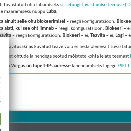
ob tuvastatud ohu lubamiseks
sissetungi tuvastamise teenuse (IDS
ete määramiseks nuppu
Luba
:
ta ainult selle ohu blokeerimisel
– reegli konfiguratsioon:
Blokee
ta alati, kui see oht ilmneb
– reegli konfiguratsioon:
Blokeeri
– ei
eavita
– reegli konfiguratsioon:
Blokeeri
– ei,
Teavita
– ei,
Logi
– e
les teavitusaknas kuvatud teave võib erineda olenevalt tuvastatu
ateavet ohtude ja nendega seotud mõistete kohta leiate teemast
d
korra
Võrgus on topelt-IP-aadresse
lahendamiseks lugege
ESET-i
h
y
y
e
o
s
e
e