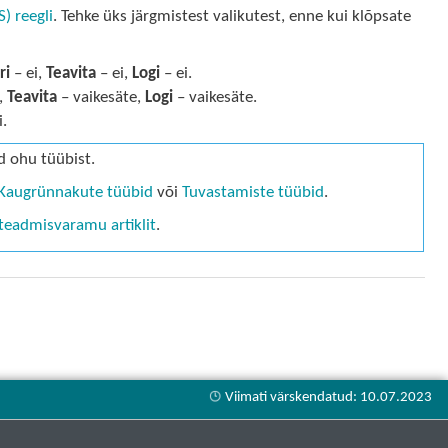
) reegli
. Tehke üks järgmistest valikutest, enne kui klõpsate
ri
– ei,
Teavita
– ei,
Logi
– ei.
,
Teavita
– vaikesäte,
Logi
– vaikesäte.
i.
d ohu tüübist.
Kaugrünnakute tüübid
või
Tuvastamiste tüübid
.
 teadmisvaramu artiklit
.