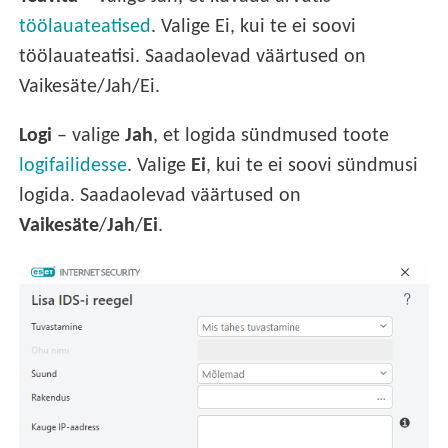
töölauateatised
. Valige Ei, kui te ei soovi
töölauateatisi. Saadaolevad väärtused on
Vaikesäte/Jah/Ei.
Logi
– valige
Jah
, et logida sündmused toote
logifailidesse
. Valige
Ei
, kui te ei soovi sündmusi
logida. Saadaolevad väärtused on
Vaikesäte
/
Jah
/
Ei
.