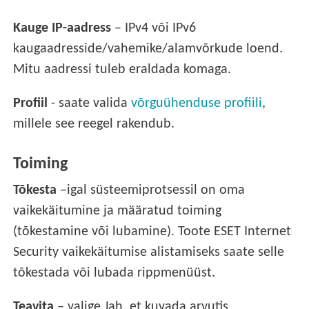
Kauge IP-aadress
– IPv4 või IPv6
kaugaadresside/vahemike/alamvõrkude loend.
Mitu aadressi tuleb eraldada komaga.
Profiil
- saate valida
võrguühenduse profiili
,
millele see reegel rakendub.
Toiming
Tõkesta
–igal süsteemiprotsessil on oma
vaikekäitumine ja määratud toiming
(tõkestamine või lubamine). Toote ESET Internet
Security vaikekäitumise alistamiseks saate selle
tõkestada või lubada rippmenüüst.
Teavita
– valige Jah, et kuvada arvutis