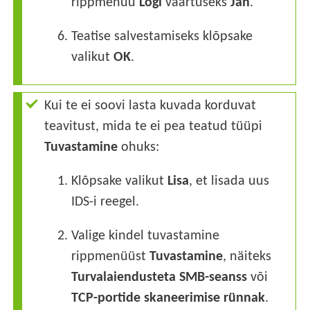
rippmenüü
Logi
väärtuseks
Jah
.
6.
Teatise salvestamiseks klõpsake
valikut
OK
.
Kui te ei soovi lasta kuvada korduvat
teavitust, mida te ei pea teatud tüüpi
Tuvastamine
ohuks:
1.
Klõpsake valikut
Lisa
, et lisada uus
IDS-i reegel.
2.
Valige kindel tuvastamine
rippmenüüst
Tuvastamine
, näiteks
Turvalaiendusteta SMB-seanss
või
TCP-portide skaneerimise rünnak
.