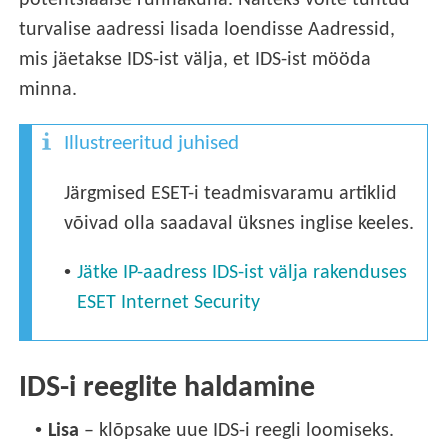
potentsiaalse rünnakuna. Näiteks võite tuntud
turvalise aadressi lisada loendisse Aadressid,
mis jäetakse IDS-ist välja, et IDS-ist mööda
minna.
Illustreeritud juhised
Järgmised ESET-i teadmisvaramu artiklid
võivad olla saadaval üksnes inglise keeles.
•
Jätke IP-aadress IDS-ist välja rakenduses
ESET Internet Security
IDS-i reeglite haldamine
•
Lisa
– klõpsake uue IDS-i reegli loomiseks.