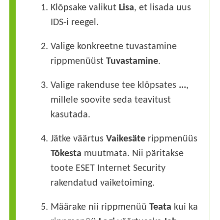
1.
Klõpsake valikut
Lisa
, et lisada uus
IDS-i reegel.
2.
Valige konkreetne tuvastamine
rippmenüüst
Tuvastamine
.
3.
Valige rakenduse tee klõpsates
...
,
millele soovite seda teavitust
kasutada.
4.
Jätke väärtus
Vaikesäte
rippmenüüs
Tõkesta
muutmata. Nii päritakse
toote ESET Internet Security
rakendatud vaiketoiming.
5.
Määrake nii rippmenüü
Teata
kui ka