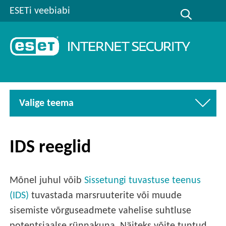
ESETi veebiabi
Valige teema
IDS reeglid
Mõnel juhul võib
Sissetungi tuvastuse teenus
(IDS)
tuvastada marsruuterite või muude
sisemiste võrguseadmete vahelise suhtluse