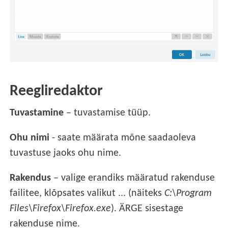
Reegliredaktor
Tuvastamine
– tuvastamise tüüp.
Ohu nimi
- saate määrata mõne saadaoleva
tuvastuse jaoks ohu nime.
Rakendus
– valige erandiks määratud rakenduse
failitee, klõpsates valikut ... (näiteks
C:\Program
Files\Firefox\Firefox.exe
). ÄRGE sisestage
rakenduse nime.