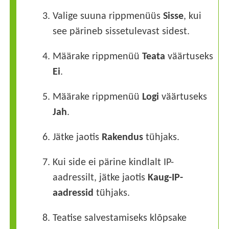
3.
Valige suuna rippmenüüs
Sisse
, kui
see pärineb sissetulevast sidest.
4.
Määrake rippmenüü
Teata
väärtuseks
Ei
.
5.
Määrake rippmenüü
Logi
väärtuseks
Jah
.
6.
Jätke jaotis
Rakendus
tühjaks.
7.
Kui side ei pärine kindlalt IP-
aadressilt, jätke jaotis
Kaug-IP-
aadressid
tühjaks.
8.
Teatise salvestamiseks klõpsake