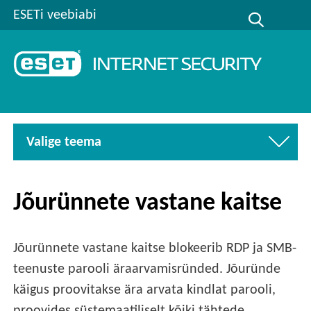
ESETi veebiabi
Valige teema
Jõurünnete vastane kaitse
Jõurünnete vastane kaitse blokeerib RDP ja SMB-
teenuste parooli äraarvamisründed. Jõuründe
käigus proovitakse ära arvata kindlat parooli,