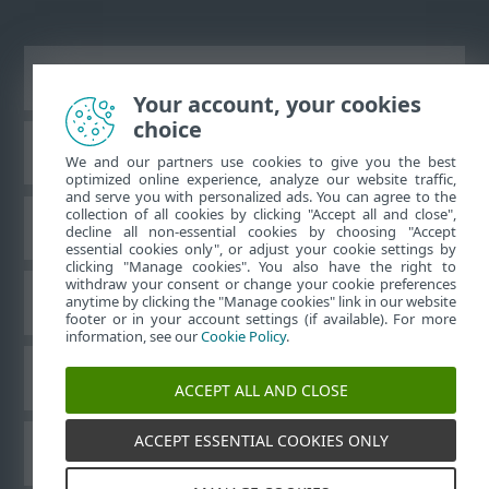
Vaata tavaarvutile mõeldud veebilehte
Your account, your cookies
choice
ESET teadmistebaas
We and our partners use cookies to give you the best
optimized online experience, analyze our website traffic,
and serve you with personalized ads. You can agree to the
collection of all cookies by clicking "Accept all and close",
ESET-i foorum
decline all non-essential cookies by choosing "Accept
essential cookies only", or adjust your cookie settings by
clicking "Manage cookies". You also have the right to
withdraw your consent or change your cookie preferences
Piirkondlik tugi
anytime by clicking the "Manage cookies" link in our website
footer or in your account settings (if available). For more
information, see our
Cookie Policy
.
Halda küpsiseid
ACCEPT ALL AND CLOSE
ACCEPT ESSENTIAL COOKIES ONLY
Muud ESET-i tooted