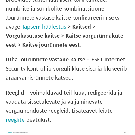
proovides süstemaatiliselt kõiki tähtede,
numbrite ja sümbolite kombinatsioone.
Jõurünnete vastase kaitse konfigureerimiseks
avage
Täpsem häälestus
>
Kaitsed
>
Võrgukasutuse kaitse
>
Kaitse võrgurünnakute
eest
>
Kaitse jõurünnete eest
.
Luba jõurünnete vastane kaitse
– ESET Internet
Security kontrollib võrguliikluse sisu ja blokeerib
äraarvamisrünnete katsed.
Reeglid
– võimaldavad teil luua, redigeerida ja
vaadata sissetulevate ja väljaminevate
võrguühenduste reegleid. Lisateavet leiate
reeglite
peatükist.