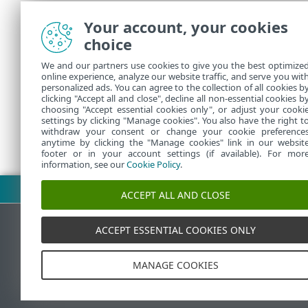
•
Luba si
Your account, your cookies
kasutada
choice
pakuvad
nende lo
We and our partners use cookies to give you the best optimize
online experience, analyze our website traffic, and serve you wit
keelates
personalized ads. You can agree to the collection of all cookies b
clicking "Accept all and close", decline all non-essential cookies b
choosing "Accept essential cookies only", or adjust your cooki
settings by clicking "Manage cookies". You also have the right t
withdraw your consent or change your cookie preference
anytime by clicking the "Manage cookies" link in our websit
footer or in your account settings (if available). For mor
information, see our
Cookie Policy
.
Laadi PDF alla
ACCEPT ALL AND CLOSE
ACCEPT ESSENTIAL COOKIES ONLY
ESET teadmistebaas
MANAGE COOKIES