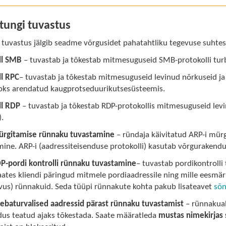
tungi tuvastus
 tuvastus jälgib seadme võrgusidet pahatahtliku tegevuse suhtes
ll SMB
– tuvastab ja tõkestab mitmesuguseid SMB-protokolli tur
ll RPC
– tuvastab ja tõkestab mitmesuguseid levinud nõrkuseid ja
oks arendatud kaugprotseduurikutsesüsteemis.
ll RDP
– tuvastab ja tõkestab RDP-protokollis mitmesuguseid levin
).
ürgitamise rünnaku tuvastamine
– ründaja käivitatud ARP-i mü
ine. ARP-i (aadressiteisenduse protokolli) kasutab võrgurakendu
P-pordi kontrolli rünnaku tuvastamine
– tuvastab pordikontroll
aates kliendi päringud mitmele pordiaadressile ning mille eesmär
vus) rünnakuid. Seda tüüpi rünnakute kohta pakub lisateavet
sõn
 ebaturvalised aadressid pärast rünnaku tuvastamist
– rünnakual
dus teatud ajaks tõkestada. Saate määratleda
mustas nimekirjas s