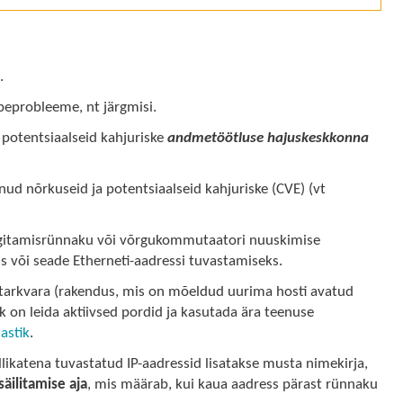
.
beprobleeme, nt järgmisi.
 potentsiaalseid kahjuriske
andmetöötluse hajuskeskkonna
ud nõrkuseid ja potentsiaalseid kahjuriske (CVE) (vt
rgitamisrünnaku või võrgukommutaatori nuuskimise
s või seade Etherneti-aadressi tuvastamiseks.
i tarkvara (rakendus, mis on mõeldud uurima hosti avatud
k on leida aktiivsed pordid ja kasutada ära teenuse
astik
.
likatena tuvastatud IP-aadressid lisatakse musta nimekirja,
äilitamise aja
, mis määrab, kui kaua aadress pärast rünnaku