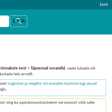
Eesti
rünnakute eest >
Täpsemad suvandid
, saate lubada või
ustada teie arvutit.
isest
Logimine ja reeglite või erandite loomine logi alusel
gis.
nist ning ka operatsioonisüsteemi versioonist võib selle