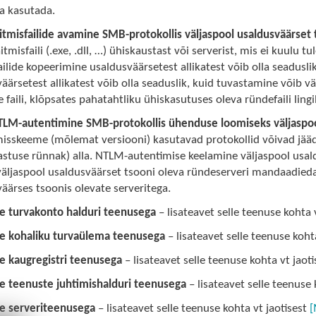
a kasutada.
itmisfailide avamine SMB-protokollis väljaspool usaldusväärset 
itmisfaili (.exe, .dll, …) ühiskaustast või serverist, mis ei kuulu
ailide kopeerimine usaldusväärsetest allikatest võib olla seadusli
äärsetest allikatest võib olla seaduslik, kuid tuvastamine võib v
e faili, klõpsates pahatahtliku ühiskasutuses oleva ründefaili lingil
TLM-autentimine SMB-protokollis ühenduse loomiseks väljaspool
misskeeme (mõlemat versiooni) kasutavad protokollid võivad jä
tuse rünnak) alla. NTLM-autentimise keelamine väljaspool usald
väljaspool usaldusväärset tsooni oleva ründeserveri mandaadie
äärses tsoonis olevate serveritega.
de turvakonto halduri teenusega
– lisateavet selle teenuse kohta 
de kohaliku turvaülema teenusega
– lisateavet selle teenuse koht
e kaugregistri teenusega
– lisateavet selle teenuse kohta vt jaot
de teenuste juhtimishalduri teenusega
– lisateavet selle teenuse 
de serveriteenusega
– lisateavet selle teenuse kohta vt jaotisest
[