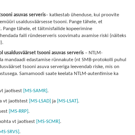
tsooni asuvas serveris
– katkestab ühenduse, kui proovite
 tulemüüri usaldusväärsesse tsooni. Pange tähele, et
k. Pange tähele, et täitmisfailide kopeerimine
ähendada faili ründeserveris soovimatu avamise riski (näiteks
).
 usaldusväärset tsooni asuvas serveris
– NTLM-
äda mandaadi edastamise rünnakute (nt SMB-protokolli puhul
usväärset tsooni asuva serveriga leevendab riske, mis on
dastusega. Samamoodi saate keelata NTLM-autentimise ka
vt jaotisest
[MS-SAMR]
.
a vt jaotistest
[MS-LSAD]
ja
[MS-LSAT]
.
isest
[MS-RRP]
.
kohta vt jaotisest
[MS-SCMR]
.
MS-SRVS]
.