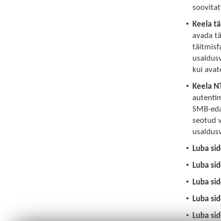
soovitat
•
Keela tä
avada tä
täitmisf
usaldusv
kui avat
•
Keela N
autenti
SMB-edas
seotud 
usaldusv
•
Luba si
•
Luba si
•
Luba sid
•
Luba si
•
Luba si