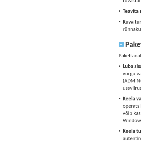
tuvastam
•
Teavita
•
Kuva tu
rünnakud
Paket
Pakettanal
•
Luba si
võrgu va
(ADMIN
ussviiru
•
Keela v
operats
võib kas
Windowsi
•
Keela t
autenti