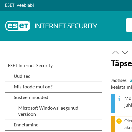
ESETi veebiabi
Täps
Jaotises
T
keelata mi
Mõn
juh
Ole
akn