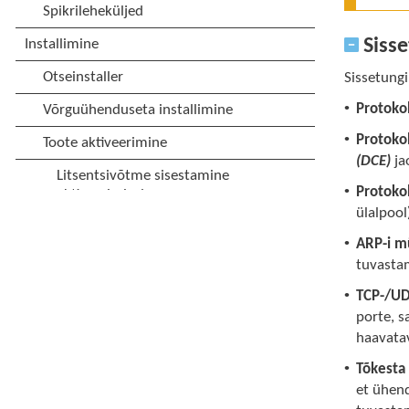
Sisse
Sissetungi
•
Protoko
•
Protoko
(DCE)
ja
•
Protoko
ülalpool
•
ARP-i m
tuvastam
•
TCP-/UD
porte, s
haavata
•
Tõkesta
et ühen