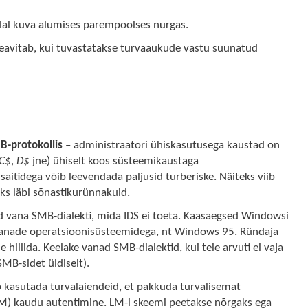
 alal kuva alumises parempoolses nurgas.
eavitab, kui tuvastatakse turvaaukude vastu suunatud
B-protokollis
– administraatori ühiskasutusega kaustad on
C$
,
D$
jne) ühiselt koos süsteemikaustaga
aitidega võib leevendada paljusid turberiske. Näiteks viib
ks läbi sõnastikurünnakuid.
d vana SMB-dialekti, mida IDS ei toeta. Kaasaegsed Windowsi
vanade operatsioonisüsteemidega, nt Windows 95. Ründaja
 hiilida. Keelake vanad SMB-dialektid, kui teie arvuti ei vaja
MB-sidet üldiselt).
b kasutada turvalaiendeid, et pakkuda turvalisemat
) kaudu autentimine. LM-i skeemi peetakse nõrgaks ega