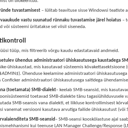
ist on blokeeritud.
 ründe tuvastamisest
– lülitab teavituse sisse Windowsi teatiste
rvaaukude vastu suunatud rünnaku tuvastamise järel hoiatus
– t
 või süsteemi üritatakse sel viisil siseneda.
ikontroll
üüsi tüüp, mis filtreerib võrgu kaudu edastatavaid andmeid.
ssetulev ühendus administraatori ühiskasutusega kaustadega SM
ike-ühiskaustad, mis kasutavad süsteemis kõvakettasektsioone (
$
ADMIN$
). Ühenduse keelamine administraatori ühiskasutusega s
s Conficker administraatori ühiskasutusega saitidega ühendamise
ana (toetamata) SMB-dialekt
– keelab SMB-seansid, mis kasutava
ioonisüsteemid toetavad SMB-dialekte tänu tagasiühilduvusele 
utada SMB-seansis vana dialekti, et liikluse kontrollimisest kõrvale
 vanemat versiooni kasutava arvutiga failide ühiskasutust (või S
urvalaienditeta SMB-seansid
– SMB-seansi kooskõlastuse ajal saa
mismehhanismi kui teenuse LAN Manager Challenge/Response (LM