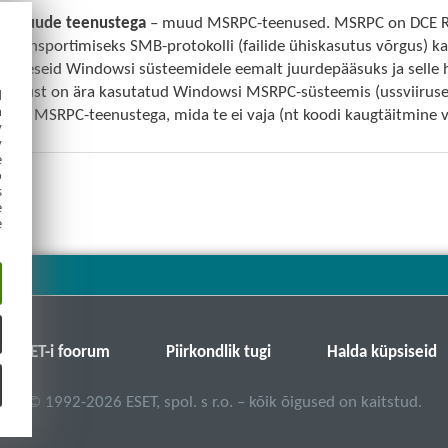
de muude teenustega
– muud MSRPC-teenused. MSRPC on DCE RP
 transportimiseks SMB-protokolli (failide ühiskasutus võrgus) 
 liideseid Windowsi süsteemidele eemalt juurdepääsuks ja selle
omust on ära kasutatud Windowsi MSRPC-süsteemis (ussviirused C
d
h
 side MSRPC-teenustega, mida te ei vaja (nt koodi kaugtäitmine 
y
y
e
o
s
e
e
ESET-i foorum
Piirkondlik tugi
Halda küpsiseid
©
1992-2026
ESET, spol. s r.o. – kõik õigused on kaitstud.