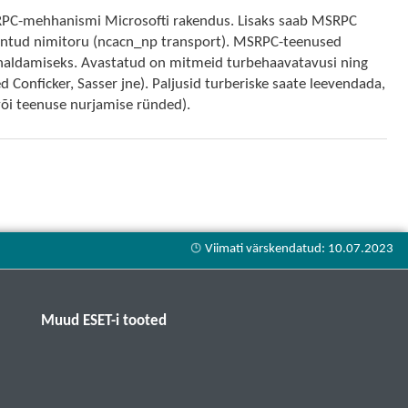
C-mehhanismi Microsofti rakendus. Lisaks saab MSRPC
kantud nimitoru (ncacn_np transport). MSRPC-teenused
 haldamiseks. Avastatud on mitmeid turbehaavatavusi ning
onficker, Sasser jne). Paljusid turberiske saate leevendada,
või teenuse nurjamise ründed).
Muud ESET-i tooted