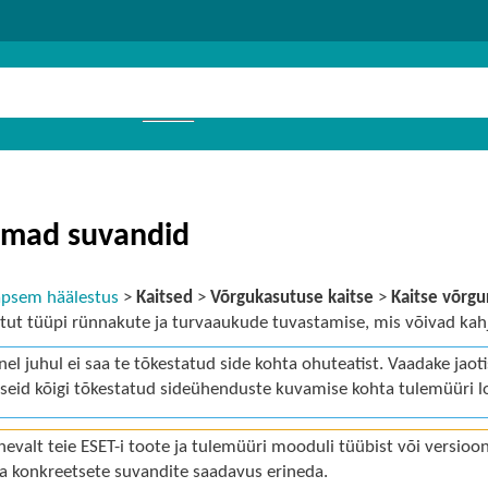
emad suvandid
äpsem häälestus
>
Kaitsed
>
Võrgukasutuse kaitse
>
Kaitse võrgu
tut tüüpi rünnakute ja turvaaukude tuvastamise, mis võivad kahj
el juhul ei saa te tõkestatud side kohta ohuteatist. Vaadake jaot
iseid kõigi tõkestatud sideühenduste kuvamise kohta tulemüüri lo
nevalt teie ESET-i toote ja tulemüüri mooduli tüübist või versioo
a konkreetsete suvandite saadavus erineda.