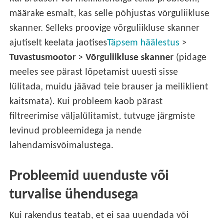
määrake esmalt, kas selle põhjustas võrguliikluse
skanner. Selleks proovige võrguliikluse skanner
ajutiselt keelata jaotises
Täpsem häälestus
>
Tuvastusmootor
>
Võrguliikluse skanner
(pidage
meeles see pärast lõpetamist uuesti sisse
lülitada, muidu jäävad teie brauser ja meiliklient
kaitsmata). Kui probleem kaob pärast
filtreerimise väljalülitamist, tutvuge järgmiste
levinud probleemidega ja nende
lahendamisvõimalustega.
Probleemid uuenduste või
turvalise ühendusega
Kui rakendus teatab, et ei saa uuendada või