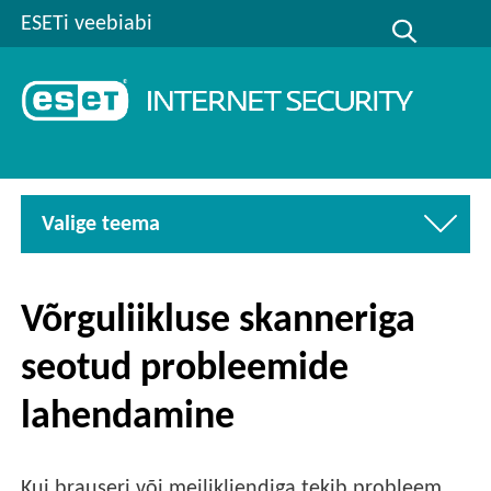
ESETi veebiabi
Valige teema
Võrguliikluse skanneriga
seotud probleemide
lahendamine
Kui brauseri või meilikliendiga tekib probleem,