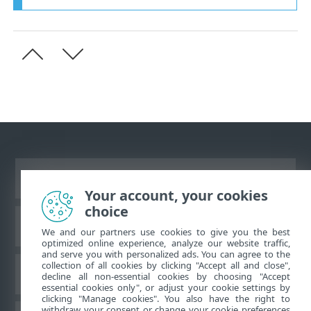
Vaata tavaarvutile mõeldud veebilehte
Your account, your cookies
choice
ESET teadmistebaas
We and our partners use cookies to give you the best
optimized online experience, analyze our website traffic,
and serve you with personalized ads. You can agree to the
collection of all cookies by clicking "Accept all and close",
ESET-i foorum
decline all non-essential cookies by choosing "Accept
essential cookies only", or adjust your cookie settings by
clicking "Manage cookies". You also have the right to
withdraw your consent or change your cookie preferences