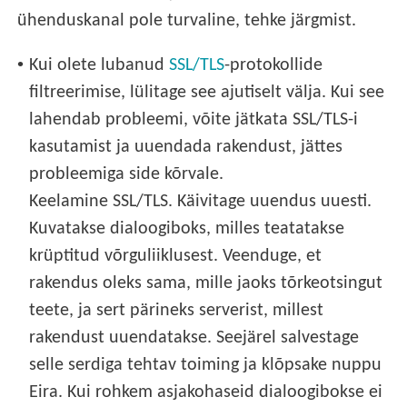
ühenduskanal pole turvaline, tehke järgmist.
•
Kui olete lubanud
SSL/TLS
-protokollide
filtreerimise, lülitage see ajutiselt välja. Kui see
lahendab probleemi, võite jätkata SSL/TLS-i
kasutamist ja uuendada rakendust, jättes
probleemiga side kõrvale.
Keelamine SSL/TLS. Käivitage uuendus uuesti.
Kuvatakse dialoogiboks, milles teatatakse
krüptitud võrguliiklusest. Veenduge, et
rakendus oleks sama, mille jaoks tõrkeotsingut
teete, ja sert pärineks serverist, millest
rakendust uuendatakse. Seejärel salvestage
selle serdiga tehtav toiming ja klõpsake nuppu
Eira. Kui rohkem asjakohaseid dialoogibokse ei