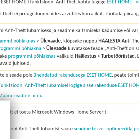
t ESET HOME-i funktsiooni Anti-Theft kohta lugege
ESET HOME-i võ
i-Theft ei pruugi domeenides arvutites korralikult töötada piiran
i Anti-Theft lubamiseks ja seadme kaitsmiseks kadumise või varg
rammi põhiaknas
>
Ülevaade
, klõpsake nuppu
HÄÄLESTA
Anti-Th
rogrammi põhiakna
>
Ülevaade
kuvatakse teade „Anti-Theft on 
sake
programmi põhiaknas
valikuid
Häälestus
>
Turbetööriistad
. 
avaid juhiseid.
 teie seade pole
ühendatud rakendusega ESET HOME
, peate toim
Funktsiooni Anti-Theft lubamisel logige sisse rakenduse ESET HO
Määra seadme nimi
.
i-Theft ei toeta Microsoft Windows Home Serverit.
ktsiooni Anti-Theft lubamist saate
seadme turvet optimeerida
pr
d
h
.