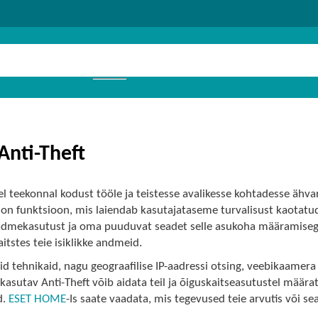
Anti-Theft
l teekonnal kodust tööle ja teistesse avalikesse kohtadesse ähva
 on funktsioon, mis laiendab kasutajataseme turvalisust kaotatud
eadmekasutust ja oma puuduvat seadet selle asukoha määramisega
aitstes teie isiklikke andmeid.
d tehnikaid, nagu geograafilise IP-aadressi otsing, veebikaamera
 kasutav Anti-Theft võib aidata teil ja õiguskaitseasutustel määr
d.
ESET HOME
-Is saate vaadata, mis tegevused teie arvutis või 