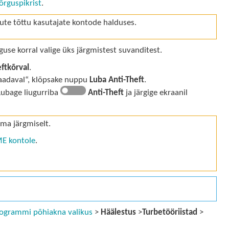
rguspikrist
.
gute tõttu kasutajate kontode halduses.
use korral valige üks järgmistest suvanditest.
eftkõrval
.
saadaval“, klõpsake nuppu
Luba Anti-Theft
.
Lubage liugurriba
Anti-Theft
ja järgige ekraanil
ima järgmiselt.
ME kontole
.
ogrammi põhiakna valikus
>
Häälestus
>
Turbetööriistad
>