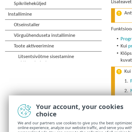
Lisateave
Ant
Funktsioon
•
Prog
•
Kui
p
•
Klõp
kuvat
Kui
1.
2.
Your account, your cookies
Ant
choice
Pärast fun
We and our partners use cookies to give you the best optimize
online experience, analyze our website traffic, and serve you wit
Anti-Theft