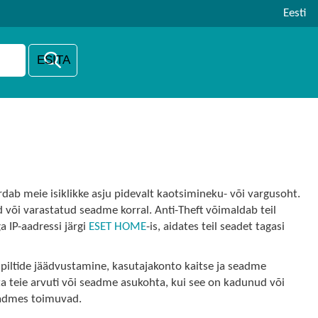
Eesti
rdab meie isiklikke asju pidevalt kaotsimineku- või vargusoht.
 või varastatud seadme korral. Anti-Theft võimaldab teil
 IP-aadressi järgi
ESET HOME
-is, aidates teil seadet tagasi
 piltide jäädvustamine, kasutajakonto kaitse ja seadme
ata teie arvuti või seadme asukohta, kui see on kadunud või
seadmes toimuvad.