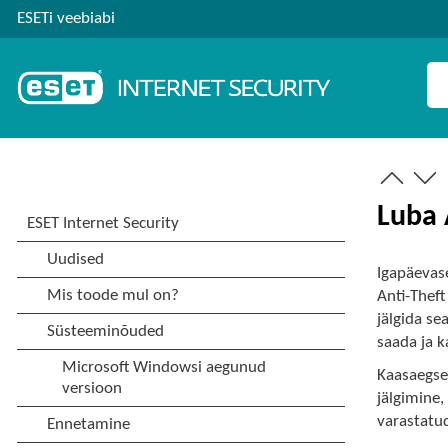
ESETi veebiabi
Luba 
Igapäevase
Anti-Theft
jälgida s
saada ja k
Kaasaegsei
jälgimine,
varastatu